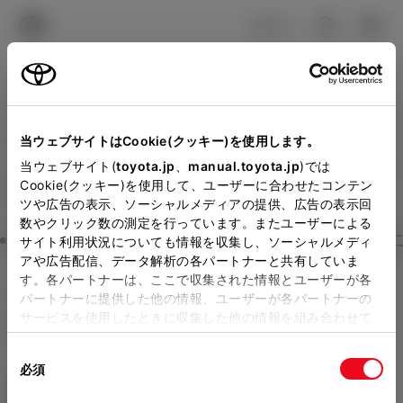
TOYOTA
検索
メニュ
ログイン
ラインアップ
オーナーサポート
トピックス
見積りシミュレーション
Close
当ウェブサイトはCookie(クッキー)を使用します。
ネッツトヨタ神戸の見積り
メーカー参考価格を表示しています。
販売店を
当ウェブサイト(
toyota.jp
、
manual.toyota.jp
)では
Cookie(クッキー)を使用して、ユーザーに合わせたコンテン
選択する
とお店の価格を表示します。
を確認
ツや広告の表示、ソーシャルメディアの提供、広告の表示回
数やクリック数の測定を行っています。またユーザーによる
Step3 オプションを選ぶ カラー
サイト利用状況についても情報を収集し、ソーシャルメディ
販売店の見積りを確認するため
アや広告配信、データ解析の各パートナーと共有していま
す。各パートナーは、ここで収集された情報とユーザーが各
には「TOYOTAアカウント」新
アルファード
HYBRID Executi
パートナーに提供した他の情報、ユーザーが各パートナーの
規登録もしくはログインが必要
サービスを使用したときに収集した他の情報を組み合わせて
ve Lounge 7人乗り
使用することがあります。当ウェブサイトの使用を続行する
になります。
同
とCookie(クッキー)に同意したこととなります。
ハイブリッド CVT E-Four 7名
必須
販売店を選択すると以下の情報
意
の
「すべてのCookieを許可」をクリックすることで、お客様の
エクステリア
インテリア