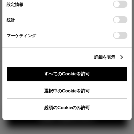
が確認できます。
選
デバイスにすべてのCookie(クッキー)が保存されることに同
設定情報
択
意したことになります。Cookie(クッキー)のオプトアウト、
分割払いの価格
設定の変更、同意を撤回したりするにあたっては、当社の
統計
税金・諸費用の詳細
「
Cookie（クッキー）情報の取り扱いについて
」をご覧くだ
取付費を含む販売店オプション価格
さい。
マーケティング
ログイン
詳細を表示
6,013,000
車両本体
すべてのCookieを許可
円
TOYOTAアカウント新規登録
+オプション価格
360°
選択中のCookieを許可
選択したオプションを見る
カラー
必須のCookieのみ許可
見積り結果を見る
ボディカラー
2
1
3