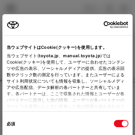
TOYOTA
検索
メニュ
ログイン
ラインアップ
オーナーサポート
トピックス
見積りシミュレーション
Close
当ウェブサイトはCookie(クッキー)を使用します。
ネッツトヨタ神戸の見積り
メーカー参考価格を表示しています。
販売店を
当ウェブサイト(
toyota.jp
、
manual.toyota.jp
)では
Cookie(クッキー)を使用して、ユーザーに合わせたコンテン
選択する
とお店の価格を表示します。
を確認
ツや広告の表示、ソーシャルメディアの提供、広告の表示回
数やクリック数の測定を行っています。またユーザーによる
Step3 オプションを選ぶ カラー
サイト利用状況についても情報を収集し、ソーシャルメディ
販売店の見積りを確認するため
アや広告配信、データ解析の各パートナーと共有していま
す。各パートナーは、ここで収集された情報とユーザーが各
には「TOYOTAアカウント」新
GRカローラ
RZ
パートナーに提供した他の情報、ユーザーが各パートナーの
規登録もしくはログインが必要
サービスを使用したときに収集した他の情報を組み合わせて
ガソリン1.6L AT 4WD 5名
使用することがあります。当ウェブサイトの使用を続行する
になります。
同
とCookie(クッキー)に同意したこととなります。
エクステリア
インテリア
必須
販売店を選択すると以下の情報
意
の
「すべてのCookieを許可」をクリックすることで、お客様の