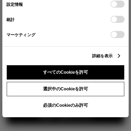
が確認できます。
選
デバイスにすべてのCookie(クッキー)が保存されることに同
設定情報
択
意したことになります。Cookie(クッキー)のオプトアウト、
分割払いの価格
設定の変更、同意を撤回したりするにあたっては、当社の
統計
税金・諸費用の詳細
「
Cookie（クッキー）情報の取り扱いについて
」をご覧くだ
取付費を含む販売店オプション価格
さい。
マーケティング
ログイン
詳細を表示
3,479,300
車両本体
すべてのCookieを許可
円
TOYOTAアカウント新規登録
+オプション価格
360°
選択中のCookieを許可
選択したオプションを見る
カラー
必須のCookieのみ許可
見積り結果を見る
ボディカラー
1
2