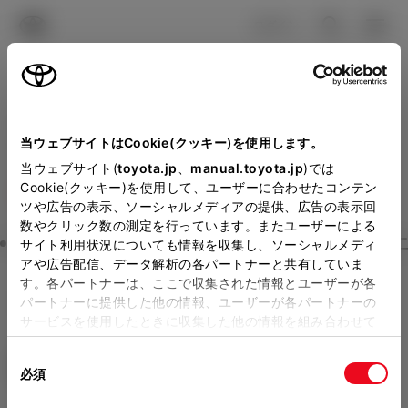
TOYOTA
検索
メニュ
ログイン
ラインアップ
オーナーサポート
トピックス
見積りシミュレーション
Close
当ウェブサイトはCookie(クッキー)を使用します。
ネッツトヨタ和歌山の見積
メーカー参考価格を表示しています。
販売店を
当ウェブサイト(
toyota.jp
、
manual.toyota.jp
)では
Cookie(クッキー)を使用して、ユーザーに合わせたコンテン
選択する
とお店の価格を表示します。
りを確認
ツや広告の表示、ソーシャルメディアの提供、広告の表示回
数やクリック数の測定を行っています。またユーザーによる
Step3 オプションを選ぶ カラー
サイト利用状況についても情報を収集し、ソーシャルメディ
販売店の見積りを確認するため
アや広告配信、データ解析の各パートナーと共有していま
す。各パートナーは、ここで収集された情報とユーザーが各
には「TOYOTAアカウント」新
カローラ
ACTIVE SPORT
パートナーに提供した他の情報、ユーザーが各パートナーの
規登録もしくはログインが必要
サービスを使用したときに収集した他の情報を組み合わせて
ハイブリッド CVT E-Four 5名
使用することがあります。当ウェブサイトの使用を続行する
になります。
同
とCookie(クッキー)に同意したこととなります。
エクステリア
インテリア
必須
販売店を選択すると以下の情報
意
の
「すべてのCookieを許可」をクリックすることで、お客様の