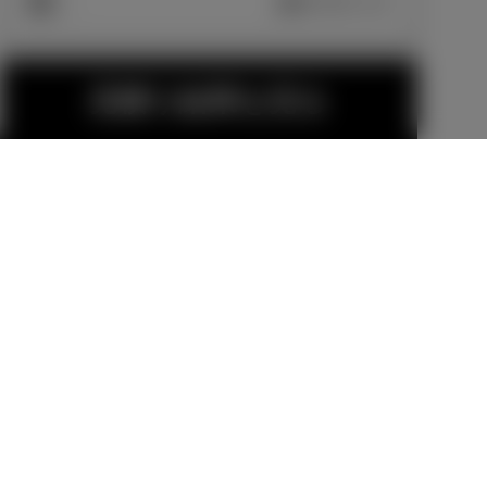
車両画像に反映
エクステリア
見積り結果を見る
GRディスチャ
GRカーボンナ
ージテープ
ンバーフレー
（GRロゴ入り
ム
販売店オプション
販売店オプション
アルミテー
11,000
円
19,800
円
プ）
金（除く消費税）、登録料などの諸費用は別
GRリヤスポイ
GRホイールス