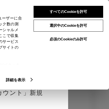
検索
メニュー
ログイン
すべてのCookieを許可
、ユーザーに合
ック数の測
選択中のCookieを許可
ーシャルメ
ここで収集
必須のCookieのみ許可
のサービス
売店を選択する
とお店の価格を表
ブサイトの
Close
ie(クッキ
、設定の変
認
エクステリア
インテリア
機能
扱いについ
詳細を表示
カウント」新規
カラー
ボディカラー