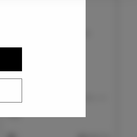
2
1
3
プラチナホワイトパールマイカ〈089〉
+33,000
円
インテリアカラー
1
2
3
パーフォレーション付ブランノーブ(R)＋ステ
ッチ付合成皮革/ブラック
+0
円