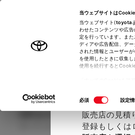
TOYOTA
当ウェブサイトはCooki
当ウェブサイト(
toyota.
わせたコンテンツや広告
ラインアップ
オーナーサポート
トピックス
定を行っています。また
ディアや広告配信、デー
された情報とユーザーが
見積りシミュレーシ
メー
を使用したときに収集し
使用を続行するとCook
示し
ョン
「すべてのCookieを
ー)が保存されることに同
種を選ぶ
Step2 グレードを選ぶ
ネッツト
更、同意を撤回したりす
同
必須
設定情
て
」をご覧ください。
意
GRカローラ
RZ
販売店の見積
の
選
登録もしくは
ガソリン1.6L AT 4WD 5名
択