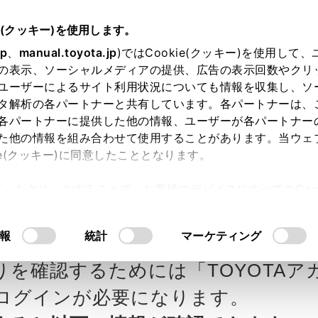
e(クッキー)を使用します。
jp
、
manual.toyota.jp
)ではCookie(クッキー)を使用して
の表示、ソーシャルメディアの提供、広告の表示回数やクリ
ユーザーによるサイト利用状況についても情報を収集し、ソ
タ解析の各パートナーと共有しています。各パートナーは、
各パートナーに提供した他の情報、ユーザーが各パートナー
カー参考価格を表示しています。
販
た他の情報を組み合わせて使用することがあります。当ウェ
ie(クッキー)に同意したこととなります。
ます。
許可」をクリックすることで、お客様のデバイスにすべてのCook
意したことになります。Cookie(クッキー)のオプトアウト
ヨタ和歌山の見積りを確
Step3 オプションを選ぶ カラー
るにあたっては、当社の「
Cookie（クッキー）情報の取り
報
統計
マーケティング
りを確認するためには「TOYOTAア
エクステリア
インテリア
ログインが必要になります。