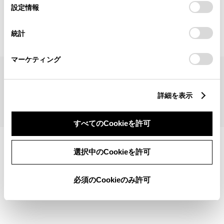
見積りシミュレーショントップへ
選
デバイスにすべてのCookie(クッキー)が保存されることに同
設定情報
択
意したことになります。Cookie(クッキー)のオプトアウト、
設定の変更、同意を撤回したりするにあたっては、当社の
統計
「
Cookie（クッキー）情報の取り扱いについて
」をご覧くだ
さい。
マーケティング
サイトマップ
サイト利用について
個人情報の取扱いについて
TOYOTAアカウント利用規約
反社会的勢力に対する基本方針
企業情報
リコール情報
詳細を表示
©1995-2026 TOYOTA MOTOR CORPORATION. ALL RIGHTS RESERVED.
すべてのCookieを許可
選択中のCookieを許可
必須のCookieのみ許可