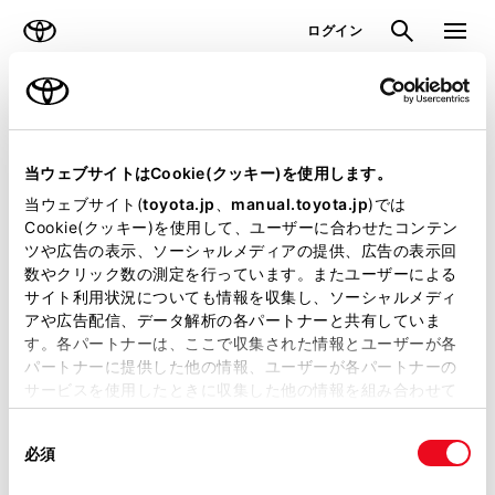
TOYOTA
検索
メニュ
ログイン
ラインアップ
オーナーサポート
トピックス
見積りシミュレーション
当ウェブサイトはCookie(クッキー)を使用します。
当ウェブサイト(
toyota.jp
、
manual.toyota.jp
)では
見積りシミュレーションのデータが
Cookie(クッキー)を使用して、ユーザーに合わせたコンテン
ツや広告の表示、ソーシャルメディアの提供、広告の表示回
正常に取得できませんでした。
数やクリック数の測定を行っています。またユーザーによる
詳しくは販売店までお問合せくださ
サイト利用状況についても情報を収集し、ソーシャルメディ
アや広告配信、データ解析の各パートナーと共有していま
い。
す。各パートナーは、ここで収集された情報とユーザーが各
パートナーに提供した他の情報、ユーザーが各パートナーの
（2-7-4）
サービスを使用したときに収集した他の情報を組み合わせて
使用することがあります。当ウェブサイトの使用を続行する
同
とCookie(クッキー)に同意したこととなります。
必須
意
の
「すべてのCookieを許可」をクリックすることで、お客様の