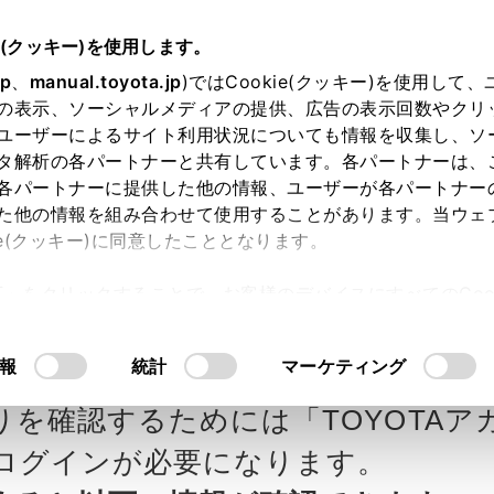
e(クッキー)を使用します。
jp
、
manual.toyota.jp
)ではCookie(クッキー)を使用して
の表示、ソーシャルメディアの提供、広告の表示回数やクリ
ユーザーによるサイト利用状況についても情報を収集し、ソ
タ解析の各パートナーと共有しています。各パートナーは、
各パートナーに提供した他の情報、ユーザーが各パートナー
カー参考価格を表示しています。
販
た他の情報を組み合わせて使用することがあります。当ウェ
ie(クッキー)に同意したこととなります。
ます。
許可」をクリックすることで、お客様のデバイスにすべてのCook
意したことになります。Cookie(クッキー)のオプトアウト
ヨタ和歌山の見積りを確
Step3 オプションを選ぶ カラー
るにあたっては、当社の「
Cookie（クッキー）情報の取り
報
統計
マーケティング
りを確認するためには「TOYOTAア
エクステリア
インテリア
ログインが必要になります。