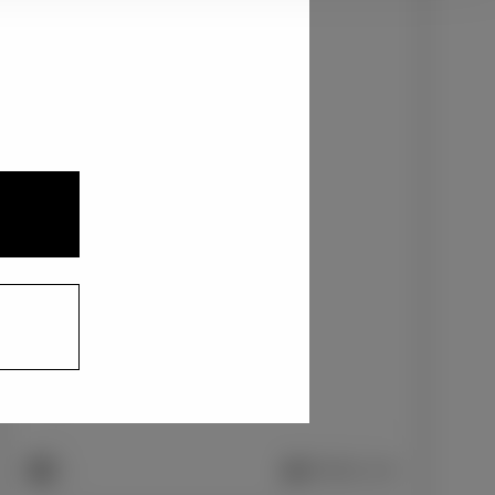
2
3
1
ニュートラルブラック〈229〉
+0
円
インテリアカラー
1
合成皮革＋ファブリック/ブラック
+0
円
車両画像に反映