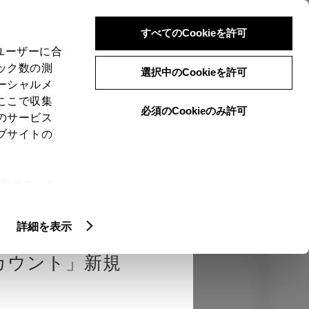
検索
メニュー
ログイン
すべてのCookieを許可
、ユーザーに合
ック数の測
選択中のCookieを許可
ーシャルメ
ここで収集
必須のCookieのみ許可
のサービス
売店を選択する
とお店の価格を表
ブサイトの
Close
ie(クッキ
、設定の変
認
エクステリア
インテリア
機能
扱いについ
詳細を表示
カウント」新規
カラー
ボディカラー