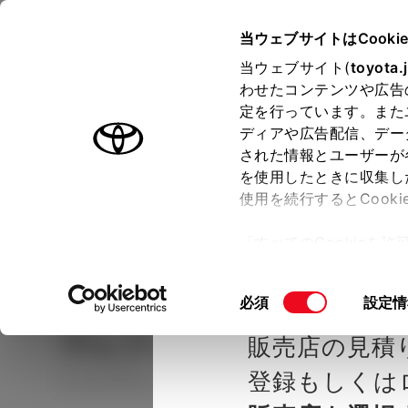
TOYOTA
当ウェブサイトはCooki
当ウェブサイト(
toyota.
わせたコンテンツや広告
ラインアップ
オーナーサポート
トピックス
定を行っています。また
ディアや広告配信、デー
された情報とユーザーが
見積りシミュレーシ
メー
を使用したときに収集し
使用を続行するとCook
示し
ョン
「すべてのCookieを
ー)が保存されることに同
種を選ぶ
Step2 グレードを選ぶ
ネッツト
更、同意を撤回したりす
同
必須
設定情
て
」をご覧ください。
意
ヴォクシー
S-Z 7人乗り
販売店の見積
の
選
登録もしくは
ハイブリッド CVT 2WD 7名
択