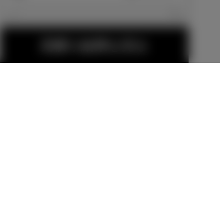
エクステリア
見積り結果を見る
18インチアル
GR18インチア
ミホイール＆
ルミホイール
タイヤセット
＆タイヤセッ
販売店オプション
販売店オプション
（セキュリテ
ト
299,200
円
316,800
円
ィロックナッ
ト付）
MODELLISTA
金（除く消費税）、登録料などの諸費用は別