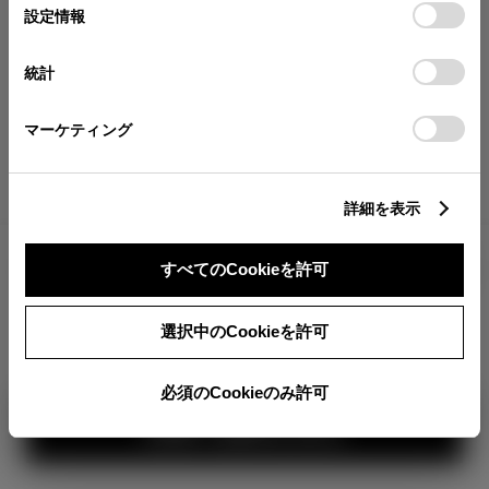
が確認できます。
選
デバイスにすべてのCookie(クッキー)が保存されることに同
設定情報
択
意したことになります。Cookie(クッキー)のオプトアウト、
分割払いの価格
設定の変更、同意を撤回したりするにあたっては、当社の
統計
税金・諸費用の詳細
「
Cookie（クッキー）情報の取り扱いについて
」をご覧くだ
取付費を含む販売店オプション価格
さい。
マーケティング
ログイン
詳細を表示
3,751,000
車両本体
すべてのCookieを許可
円
TOYOTAアカウント新規登録
+オプション価格
360°
選択中のCookieを許可
選択したオプションを見る
カラー
必須のCookieのみ許可
見積り結果を見る
ボディカラー
2
3
1