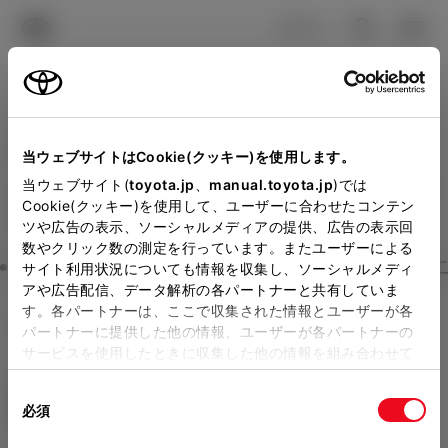
TOYOTA
検索
メニュ
ログイン
ラインアップ
オーナーサポート
トピックス
見積りシミュレーション
Close
当ウェブサイトはCookie(クッキー)を使用します。
ネッツトヨタ和歌山の見積
メーカー参考価格を表示しています。
販売店を
当ウェブサイト(
toyota.jp
、
manual.toyota.jp
)では
Cookie(クッキー)を使用して、ユーザーに合わせたコンテン
選択する
とお店の価格を表示します。
りを確認
ツや広告の表示、ソーシャルメディアの提供、広告の表示回
数やクリック数の測定を行っています。またユーザーによる
Step3 オプションを選ぶ カラー
サイト利用状況についても情報を収集し、ソーシャルメディ
販売店の見積りを確認するため
アや広告配信、データ解析の各パートナーと共有していま
す。各パートナーは、ここで収集された情報とユーザーが各
には「TOYOTAアカウント」新
ヴォクシー
S-G 7人乗り
パートナーに提供した他の情報、ユーザーが各パートナーの
規登録もしくはログインが必要
サービスを使用したときに収集した他の情報を組み合わせて
ハイブリッド CVT 2WD 7名
使用することがあります。当ウェブサイトの使用を続行する
になります。
同
とCookie(クッキー)に同意したこととなります。
エクステリア
インテリア
必須
販売店を選択すると以下の情報
意
の
「すべてのCookieを許可」をクリックすることで、お客様の