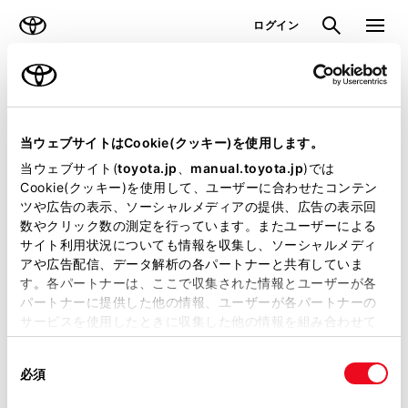
TOYOTA
検索
メニュ
ログイン
ラインアップ
オーナーサポート
トピックス
見積りシミュレーション
当ウェブサイトはCookie(クッキー)を使用します。
当ウェブサイト(
toyota.jp
、
manual.toyota.jp
)では
見積りシミュレーションのデータが
Cookie(クッキー)を使用して、ユーザーに合わせたコンテン
ツや広告の表示、ソーシャルメディアの提供、広告の表示回
正常に取得できませんでした。
数やクリック数の測定を行っています。またユーザーによる
詳しくは販売店までお問合せくださ
サイト利用状況についても情報を収集し、ソーシャルメディ
アや広告配信、データ解析の各パートナーと共有していま
い。
す。各パートナーは、ここで収集された情報とユーザーが各
パートナーに提供した他の情報、ユーザーが各パートナーの
（2-7-4）
サービスを使用したときに収集した他の情報を組み合わせて
使用することがあります。当ウェブサイトの使用を続行する
同
とCookie(クッキー)に同意したこととなります。
必須
意
の
「すべてのCookieを許可」をクリックすることで、お客様の