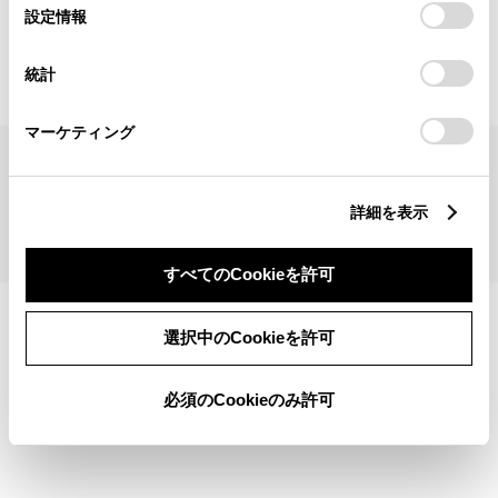
見積りシミュレーショントップへ
選
デバイスにすべてのCookie(クッキー)が保存されることに同
設定情報
択
意したことになります。Cookie(クッキー)のオプトアウト、
設定の変更、同意を撤回したりするにあたっては、当社の
統計
「
Cookie（クッキー）情報の取り扱いについて
」をご覧くだ
さい。
マーケティング
サイトマップ
サイト利用について
個人情報の取扱いについて
TOYOTAアカウント利用規約
反社会的勢力に対する基本方針
企業情報
リコール情報
詳細を表示
©1995-2026 TOYOTA MOTOR CORPORATION. ALL RIGHTS RESERVED.
すべてのCookieを許可
選択中のCookieを許可
必須のCookieのみ許可