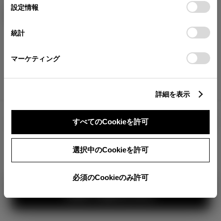
が確認できます。
選
デバイスにすべてのCookie(クッキー)が保存されることに同
設定情報
エクステリア
インテリア
択
意したことになります。Cookie(クッキー)のオプトアウト、
分割払いの価格
設定の変更、同意を撤回したりするにあたっては、当社の
統計
税金・諸費用の詳細
「
Cookie（クッキー）情報の取り扱いについて
」をご覧くだ
取付費を含む販売店オプション価格
さい。
マーケティング
ログイン
詳細を表示
4,462,200
車両本体
すべてのCookieを許可
円
TOYOTAアカウント新規登録
+オプション価格
選択中のCookieを許可
選択したオプションを見る
必須のCookieのみ許可
360°
見積り結果を見る
カラー