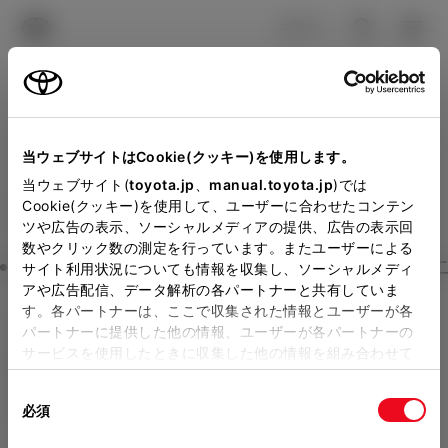
TOYOTA
検索
メニュ
ログイン
ラインアップ
オーナーサポート
トピックス
見積りシミュレーション
Close
当ウェブサイトはCookie(クッキー)を使用します。
ネッツトヨタ山口の見積り
メーカー参考価格を表示しています。
販売店を
当ウェブサイト(
toyota.jp
、
manual.toyota.jp
)では
Cookie(クッキー)を使用して、ユーザーに合わせたコンテン
選択する
とお店の価格を表示します。
を確認
ツや広告の表示、ソーシャルメディアの提供、広告の表示回
数やクリック数の測定を行っています。またユーザーによる
Step3 オプションを選ぶ カラー
サイト利用状況についても情報を収集し、ソーシャルメディ
販売店の見積りを確認するため
アや広告配信、データ解析の各パートナーと共有していま
す。各パートナーは、ここで収集された情報とユーザーが各
には「TOYOTAアカウント」新
GRヤリス
モータースポーツ参
パートナーに提供した他の情報、ユーザーが各パートナーの
規登録もしくはログインが必要
サービスを使用したときに収集した他の情報を組み合わせて
戦用車両 RC Aero performanc
使用することがあります。当ウェブサイトの使用を続行する
になります。
同
とCookie(クッキー)に同意したこととなります。
e package
必須
販売店を選択すると以下の情報
意
ガソリン1.6L AT 4WD 4名
の
「すべてのCookieを許可」をクリックすることで、お客様の