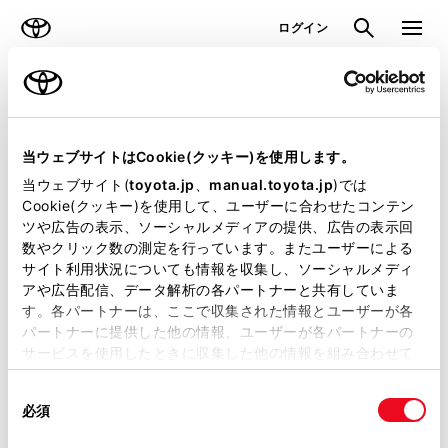
TOYOTA
検索
メニュ
ログイン
ラインアップ
オーナーサポート
トピックス
見積りシミュレーション
当ウェブサイトはCookie(クッキー)を使用します。
当ウェブサイト(
toyota.jp
、
manual.toyota.jp
)では
見積りシミュレーションのデータが
Cookie(クッキー)を使用して、ユーザーに合わせたコンテン
ツや広告の表示、ソーシャルメディアの提供、広告の表示回
正常に取得できませんでした。
数やクリック数の測定を行っています。またユーザーによる
詳しくは販売店までお問合せくださ
サイト利用状況についても情報を収集し、ソーシャルメディ
アや広告配信、データ解析の各パートナーと共有していま
い。
す。各パートナーは、ここで収集された情報とユーザーが各
パートナーに提供した他の情報、ユーザーが各パートナーの
（2-7-4）
サービスを使用したときに収集した他の情報を組み合わせて
使用することがあります。当ウェブサイトの使用を続行する
同
とCookie(クッキー)に同意したこととなります。
必須
意
の
「すべてのCookieを許可」をクリックすることで、お客様の