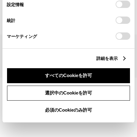
見積りシミュレーショントップへ
選
デバイスにすべてのCookie(クッキー)が保存されることに同
設定情報
択
意したことになります。Cookie(クッキー)のオプトアウト、
設定の変更、同意を撤回したりするにあたっては、当社の
統計
「
Cookie（クッキー）情報の取り扱いについて
」をご覧くだ
さい。
マーケティング
サイトマップ
サイト利用について
個人情報の取扱いについて
TOYOTAアカウント利用規約
反社会的勢力に対する基本方針
企業情報
リコール情報
詳細を表示
©1995-2026 TOYOTA MOTOR CORPORATION. ALL RIGHTS RESERVED.
すべてのCookieを許可
選択中のCookieを許可
必須のCookieのみ許可