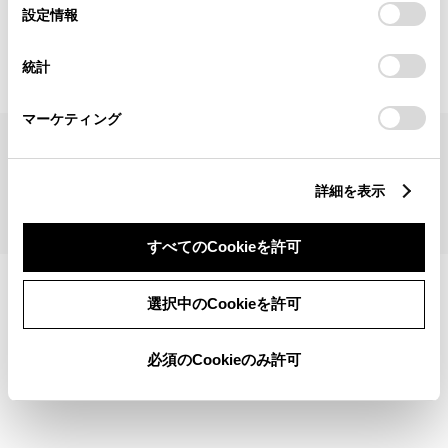
見積りシミュレーショントップへ
選
デバイスにすべてのCookie(クッキー)が保存されることに同
設定情報
択
意したことになります。Cookie(クッキー)のオプトアウト、
設定の変更、同意を撤回したりするにあたっては、当社の
統計
「
Cookie（クッキー）情報の取り扱いについて
」をご覧くだ
さい。
マーケティング
サイトマップ
サイト利用について
個人情報の取扱いについて
TOYOTAアカウント利用規約
反社会的勢力に対する基本方針
企業情報
リコール情報
詳細を表示
©1995-2026 TOYOTA MOTOR CORPORATION. ALL RIGHTS RESERVED.
すべてのCookieを許可
選択中のCookieを許可
必須のCookieのみ許可