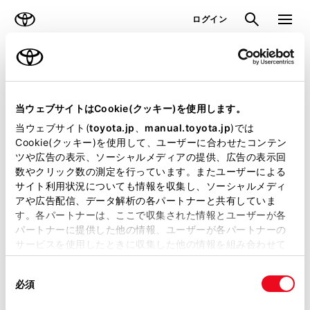
TOYOTA
検索
メニュ
ログイン
ラインアップ
オーナーサポート
トピックス
見積りシミュレーション
当ウェブサイトはCookie(クッキー)を使用します。
当ウェブサイト(
toyota.jp
、
manual.toyota.jp
)では
見積りシミュレーションのデータが
Cookie(クッキー)を使用して、ユーザーに合わせたコンテン
ツや広告の表示、ソーシャルメディアの提供、広告の表示回
正常に取得できませんでした。
数やクリック数の測定を行っています。またユーザーによる
詳しくは販売店までお問合せくださ
サイト利用状況についても情報を収集し、ソーシャルメディ
アや広告配信、データ解析の各パートナーと共有していま
い。
す。各パートナーは、ここで収集された情報とユーザーが各
パートナーに提供した他の情報、ユーザーが各パートナーの
（2-7-4）
サービスを使用したときに収集した他の情報を組み合わせて
使用することがあります。当ウェブサイトの使用を続行する
同
とCookie(クッキー)に同意したこととなります。
必須
意
の
「すべてのCookieを許可」をクリックすることで、お客様の