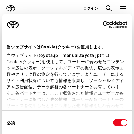
TOYOTA
検索
メニュ
ログイン
ラインアップ
オーナーサポート
トピックス
見積りシミュレーション
当ウェブサイトはCookie(クッキー)を使用します。
当ウェブサイト(
toyota.jp
、
manual.toyota.jp
)では
見積りシミュレーションのデータが
Cookie(クッキー)を使用して、ユーザーに合わせたコンテン
ツや広告の表示、ソーシャルメディアの提供、広告の表示回
正常に取得できませんでした。
数やクリック数の測定を行っています。またユーザーによる
詳しくは販売店までお問合せくださ
サイト利用状況についても情報を収集し、ソーシャルメディ
アや広告配信、データ解析の各パートナーと共有していま
い。
す。各パートナーは、ここで収集された情報とユーザーが各
パートナーに提供した他の情報、ユーザーが各パートナーの
（2-7-4）
サービスを使用したときに収集した他の情報を組み合わせて
使用することがあります。当ウェブサイトの使用を続行する
同
とCookie(クッキー)に同意したこととなります。
必須
意
の
「すべてのCookieを許可」をクリックすることで、お客様の