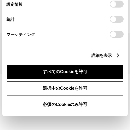
見積りシミュレーショントップへ
選
デバイスにすべてのCookie(クッキー)が保存されることに同
設定情報
択
意したことになります。Cookie(クッキー)のオプトアウト、
設定の変更、同意を撤回したりするにあたっては、当社の
統計
「
Cookie（クッキー）情報の取り扱いについて
」をご覧くだ
さい。
マーケティング
サイトマップ
サイト利用について
個人情報の取扱いについて
TOYOTAアカウント利用規約
反社会的勢力に対する基本方針
企業情報
リコール情報
詳細を表示
©1995-2026 TOYOTA MOTOR CORPORATION. ALL RIGHTS RESERVED.
すべてのCookieを許可
選択中のCookieを許可
必須のCookieのみ許可