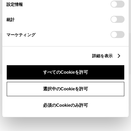
見積りシミュレーショントップへ
選
デバイスにすべてのCookie(クッキー)が保存されることに同
設定情報
択
意したことになります。Cookie(クッキー)のオプトアウト、
設定の変更、同意を撤回したりするにあたっては、当社の
統計
「
Cookie（クッキー）情報の取り扱いについて
」をご覧くだ
さい。
マーケティング
サイトマップ
サイト利用について
個人情報の取扱いについて
TOYOTAアカウント利用規約
反社会的勢力に対する基本方針
企業情報
リコール情報
詳細を表示
©1995-2026 TOYOTA MOTOR CORPORATION. ALL RIGHTS RESERVED.
すべてのCookieを許可
選択中のCookieを許可
必須のCookieのみ許可