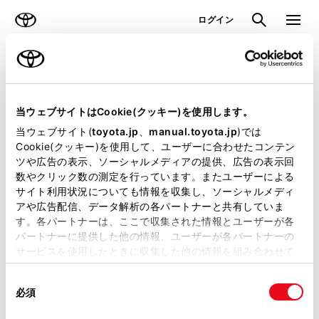
TOYOTA
検索
メニュ
ログイン
ラインアップ
オーナーサポート
トピックス
見積りシミュレーション
当ウェブサイトはCookie(クッキー)を使用します。
当ウェブサイト(
toyota.jp
、
manual.toyota.jp
)では
見積りシミュレーションのデータが
Cookie(クッキー)を使用して、ユーザーに合わせたコンテン
ツや広告の表示、ソーシャルメディアの提供、広告の表示回
正常に取得できませんでした。
数やクリック数の測定を行っています。またユーザーによる
詳しくは販売店までお問合せくださ
サイト利用状況についても情報を収集し、ソーシャルメディ
アや広告配信、データ解析の各パートナーと共有していま
い。
す。各パートナーは、ここで収集された情報とユーザーが各
パートナーに提供した他の情報、ユーザーが各パートナーの
（2-7-4）
サービスを使用したときに収集した他の情報を組み合わせて
使用することがあります。当ウェブサイトの使用を続行する
同
とCookie(クッキー)に同意したこととなります。
必須
意
の
「すべてのCookieを許可」をクリックすることで、お客様の