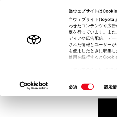
TOYOTA
当ウェブサイトはCooki
当ウェブサイト(
toyota.
わせたコンテンツや広告
ラインアップ
オーナーサポート
トピックス
定を行っています。また
ディアや広告配信、デー
された情報とユーザーが
見積りシミュレーション
を使用したときに収集し
使用を続行するとCook
見積りシミュレーションのデ
「すべてのCookieを
詳しくは販売店までお問合せ
ー)が保存されることに同
更、同意を撤回したりす
同
必須
設定情
て
」をご覧ください。
意
の
選
択