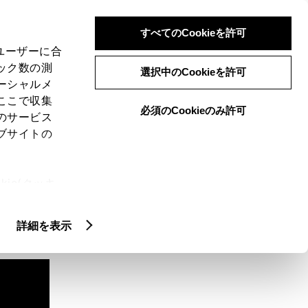
検索
メニュー
ログイン
すべてのCookieを許可
、ユーザーに合
ック数の測
選択中のCookieを許可
ーシャルメ
ここで収集
必須のCookieのみ許可
のサービス
ブサイトの
ie(クッキ
、設定の変
扱いについ
詳細を表示