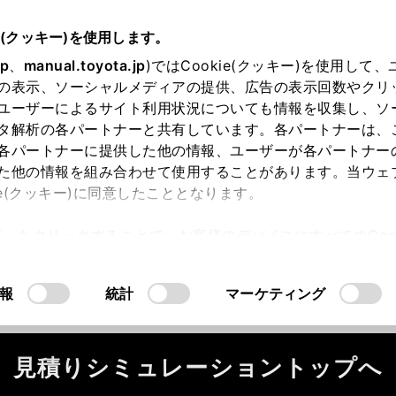
e(クッキー)を使用します。
jp
、
manual.toyota.jp
)ではCookie(クッキー)を使用して
の表示、ソーシャルメディアの提供、広告の表示回数やクリ
ユーザーによるサイト利用状況についても情報を収集し、ソ
タ解析の各パートナーと共有しています。各パートナーは、
各パートナーに提供した他の情報、ユーザーが各パートナー
た他の情報を組み合わせて使用することがあります。当ウェ
ie(クッキー)に同意したこととなります。
ータが正常に取得できませんでした。
許可」をクリックすることで、お客様のデバイスにすべてのCook
ください。
（2-7-4）
意したことになります。Cookie(クッキー)のオプトアウト
るにあたっては、当社の「
Cookie（クッキー）情報の取り
報
統計
マーケティング
見積りシミュレーショントップへ