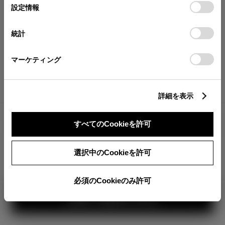
が確認できます。
選
デバイスにすべてのCookie(クッキー)が保存されることに同
設定情報
択
意したことになります。Cookie(クッキー)のオプトアウト、
分割払いの価格
設定の変更、同意を撤回したりするにあたっては、当社の
統計
税金・諸費用の詳細
「
Cookie（クッキー）情報の取り扱いについて
」をご覧くだ
取付費を含む販売店オプション価格
さい。
マーケティング
ログイン
詳細を表示
3,294,500
車両本体
すべてのCookieを許可
円
TOYOTAアカウント新規登録
+オプション価格
360°
選択中のCookieを許可
選択したオプションを見る
カラー
必須のCookieのみ許可
見積り結果を見る
ボディカラー
1
3
2