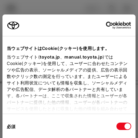
TOYOTA
検索
メニュ
ログイン
ラインアップ
オーナーサポート
トピックス
見積りシミュレーション
Close
当ウェブサイトはCookie(クッキー)を使用します。
ネッツトヨタたいせつの見
メーカー参考価格を表示しています。
販売店を
当ウェブサイト(
toyota.jp
、
manual.toyota.jp
)では
Cookie(クッキー)を使用して、ユーザーに合わせたコンテン
選択する
とお店の価格を表示します。
積りを確認
ツや広告の表示、ソーシャルメディアの提供、広告の表示回
数やクリック数の測定を行っています。またユーザーによる
Step3 オプションを選ぶ カラー
サイト利用状況についても情報を収集し、ソーシャルメディ
販売店の見積りを確認するため
アや広告配信、データ解析の各パートナーと共有していま
す。各パートナーは、ここで収集された情報とユーザーが各
には「TOYOTAアカウント」新
ノア
S-X 7人乗り
パートナーに提供した他の情報、ユーザーが各パートナーの
規登録もしくはログインが必要
サービスを使用したときに収集した他の情報を組み合わせて
ハイブリッド CVT 2WD 7名
使用することがあります。当ウェブサイトの使用を続行する
になります。
同
とCookie(クッキー)に同意したこととなります。
エクステリア
インテリア
必須
販売店を選択すると以下の情報
意
の
「すべてのCookieを許可」をクリックすることで、お客様の