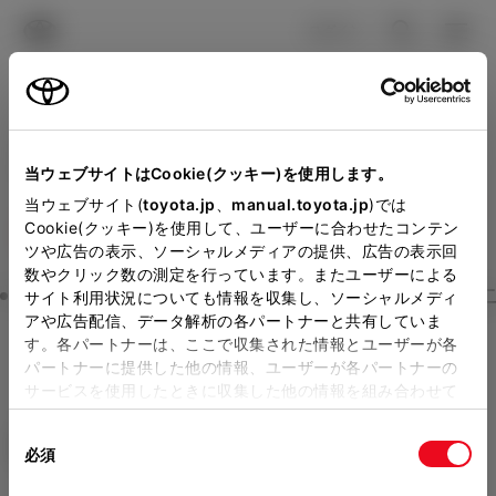
TOYOTA
検索
メニュ
ログイン
ラインアップ
オーナーサポート
トピックス
見積りシミュレーション
Close
当ウェブサイトはCookie(クッキー)を使用します。
ネッツトヨタたいせつの見
メーカー参考価格を表示しています。
販売店を
当ウェブサイト(
toyota.jp
、
manual.toyota.jp
)では
Cookie(クッキー)を使用して、ユーザーに合わせたコンテン
選択する
とお店の価格を表示します。
積りを確認
ツや広告の表示、ソーシャルメディアの提供、広告の表示回
数やクリック数の測定を行っています。またユーザーによる
Step3 オプションを選ぶ カラー
サイト利用状況についても情報を収集し、ソーシャルメディ
販売店の見積りを確認するため
アや広告配信、データ解析の各パートナーと共有していま
す。各パートナーは、ここで収集された情報とユーザーが各
には「TOYOTAアカウント」新
ノア
S-G 8人乗り
パートナーに提供した他の情報、ユーザーが各パートナーの
規登録もしくはログインが必要
サービスを使用したときに収集した他の情報を組み合わせて
ハイブリッド CVT 2WD 8名
使用することがあります。当ウェブサイトの使用を続行する
になります。
同
とCookie(クッキー)に同意したこととなります。
エクステリア
インテリア
必須
販売店を選択すると以下の情報
意
の
「すべてのCookieを許可」をクリックすることで、お客様の