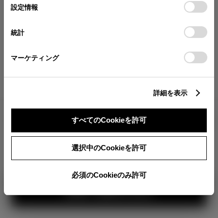
が確認できます。
選
デバイスにすべてのCookie(クッキー)が保存されることに同
設定情報
択
意したことになります。Cookie(クッキー)のオプトアウト、
分割払いの価格
設定の変更、同意を撤回したりするにあたっては、当社の
統計
税金・諸費用の詳細
「
Cookie（クッキー）情報の取り扱いについて
」をご覧くだ
取付費を含む販売店オプション価格
さい。
マーケティング
ログイン
詳細を表示
3,700,400
車両本体
すべてのCookieを許可
円
TOYOTAアカウント新規登録
+オプション価格
選択中のCookieを許可
選択したオプションを見る
カラー
必須のCookieのみ許可
見積り結果を見る
ボディカラー
1
3
2