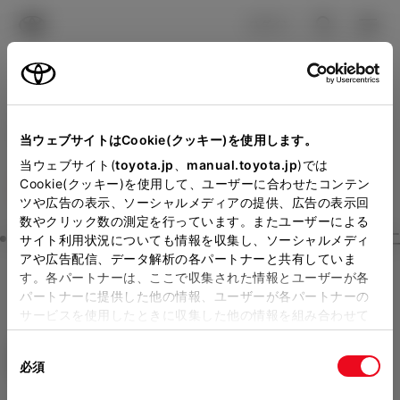
TOYOTA
検索
メニュ
ログイン
ラインアップ
オーナーサポート
トピックス
見積りシミュレーション
Close
当ウェブサイトはCookie(クッキー)を使用します。
ネッツトヨタたいせつの見
メーカー参考価格を表示しています。
販売店を
当ウェブサイト(
toyota.jp
、
manual.toyota.jp
)では
Cookie(クッキー)を使用して、ユーザーに合わせたコンテン
選択する
とお店の価格を表示します。
積りを確認
ツや広告の表示、ソーシャルメディアの提供、広告の表示回
数やクリック数の測定を行っています。またユーザーによる
Step3 オプションを選ぶ カラー
サイト利用状況についても情報を収集し、ソーシャルメディ
販売店の見積りを確認するため
アや広告配信、データ解析の各パートナーと共有していま
す。各パートナーは、ここで収集された情報とユーザーが各
には「TOYOTAアカウント」新
ノア
S-G 7人乗り
パートナーに提供した他の情報、ユーザーが各パートナーの
規登録もしくはログインが必要
サービスを使用したときに収集した他の情報を組み合わせて
ハイブリッド CVT E-Four 7名
使用することがあります。当ウェブサイトの使用を続行する
になります。
同
とCookie(クッキー)に同意したこととなります。
エクステリア
インテリア
必須
販売店を選択すると以下の情報
意
の
「すべてのCookieを許可」をクリックすることで、お客様の