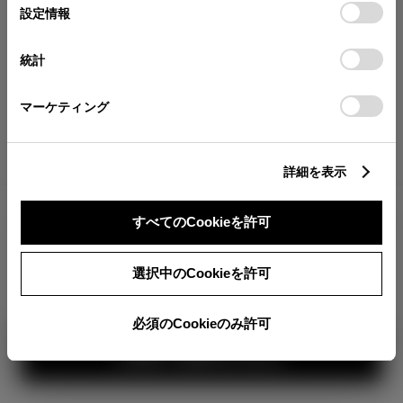
が確認できます。
選
デバイスにすべてのCookie(クッキー)が保存されることに同
設定情報
択
意したことになります。Cookie(クッキー)のオプトアウト、
分割払いの価格
設定の変更、同意を撤回したりするにあたっては、当社の
統計
税金・諸費用の詳細
「
Cookie（クッキー）情報の取り扱いについて
」をご覧くだ
取付費を含む販売店オプション価格
さい。
マーケティング
ログイン
詳細を表示
すべてのCookieを許可
TOYOTAアカウント新規登録
360°
選択中のCookieを許可
カラー
必須のCookieのみ許可
ボディカラー
1
3
2