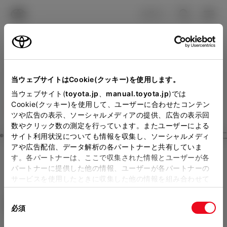
TOYOTA
検索
メニュ
ログイン
ラインアップ
オーナーサポート
トピックス
見積りシミュレーション
Close
当ウェブサイトはCookie(クッキー)を使用します。
ネッツトヨタたいせつの見
メーカー参考価格を表示しています。
販売店を
当ウェブサイト(
toyota.jp
、
manual.toyota.jp
)では
Cookie(クッキー)を使用して、ユーザーに合わせたコンテン
選択する
とお店の価格を表示します。
積りを確認
ツや広告の表示、ソーシャルメディアの提供、広告の表示回
数やクリック数の測定を行っています。またユーザーによる
Step3 オプションを選ぶ カラー
サイト利用状況についても情報を収集し、ソーシャルメディ
販売店の見積りを確認するため
アや広告配信、データ解析の各パートナーと共有していま
す。各パートナーは、ここで収集された情報とユーザーが各
には「TOYOTAアカウント」新
ノア
S-X 7人乗り
パートナーに提供した他の情報、ユーザーが各パートナーの
規登録もしくはログインが必要
サービスを使用したときに収集した他の情報を組み合わせて
ハイブリッド CVT E-Four 7名
使用することがあります。当ウェブサイトの使用を続行する
になります。
同
とCookie(クッキー)に同意したこととなります。
エクステリア
インテリア
必須
販売店を選択すると以下の情報
意
の
「すべてのCookieを許可」をクリックすることで、お客様の