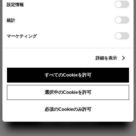
が確認できます。
選
デバイスにすべてのCookie(クッキー)が保存されることに同
設定情報
択
意したことになります。Cookie(クッキー)のオプトアウト、
分割払いの価格
設定の変更、同意を撤回したりするにあたっては、当社の
統計
税金・諸費用の詳細
「
Cookie（クッキー）情報の取り扱いについて
」をご覧くだ
取付費を含む販売店オプション価格
さい。
マーケティング
ログイン
詳細を表示
3,547,500
車両本体
すべてのCookieを許可
円
TOYOTAアカウント新規登録
+オプション価格
360°
選択中のCookieを許可
選択したオプションを見る
カラー
必須のCookieのみ許可
見積り結果を見る
ボディカラー
1
3
2