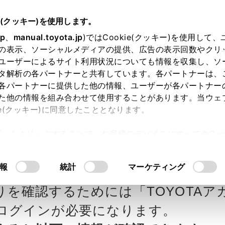
e(クッキー)を使用します。
jp
、
manual.toyota.jp
)ではCookie(クッキー)を使用して
の表示、ソーシャルメディアの提供、広告の表示回数やクリ
ユーザーによるサイト利用状況についても情報を収集し、ソ
タ解析の各パートナーと共有しています。各パートナーは、
各パートナーに提供した他の情報、ユーザーが各パートナー
カー参考価格を表示しています。
販
た他の情報を組み合わせて使用することがあります。当ウェ
ie(クッキー)に同意したこととなります。
ます。
許可」をクリックすることで、お客様のデバイスにすべてのCook
意したことになります。Cookie(クッキー)のオプトアウト
ヨタたいせつの見積りを
Step3 オプションを選ぶ カラー
るにあたっては、当社の「
Cookie（クッキー）情報の取り
報
統計
マーケティング
りを確認するためには「TOYOTAア
エクステリア
インテリア
ログインが必要になります。