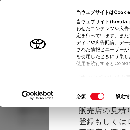
TOYOTA
当ウェブサイトはCooki
当ウェブサイト(
toyota.
わせたコンテンツや広告
ラインアップ
オーナーサポート
トピックス
定を行っています。また
ディアや広告配信、デー
された情報とユーザーが
見積りシミュレーシ
メー
を使用したときに収集し
使用を続行するとCook
示し
ョン
「すべてのCookieを
ー)が保存されることに同
種を選ぶ
Step2 グレードを選ぶ
ネッツト
更、同意を撤回したりす
同
必須
設定情
て
」をご覧ください。
意
ルーミー
G
販売店の見積
の
選
登録もしくは
ガソリン1.0L CVT 4WD 5名
択