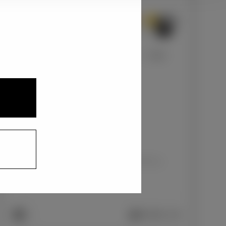
3
1
2
ターコイズブルーマイカメタリック〈B86〉
+0
円
インテリアカラー
1
ファブリック/ブラック×アッシュブラウン
+0
円
車両画像に反映