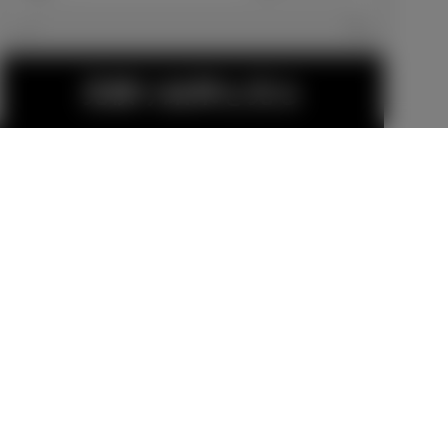
エクステリア
見積り結果を見る
15インチアル
14インチアル
ミホイール＆
ミホイールセ
タイヤセット
ット KYOHO
販売店オプション
販売店オプション
WREST GN2
101,200
円
52,800
円
14インチアル
サイドスカー
金（除く消費税）、登録料などの諸費用は別