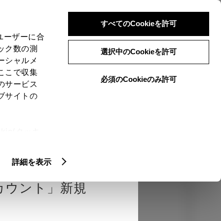
検索
メニュー
ログイン
すべてのCookieを許可
、ユーザーに合
ック数の測
選択中のCookieを許可
ーシャルメ
ここで収集
必須のCookieのみ許可
のサービス
売店を選択する
とお店の価格を表
ブサイトの
Close
ie(クッキ
、設定の変
確認
エクステリア
インテリア
機能
扱いについ
詳細を表示
カウント」新規
カラー
ボディカラー