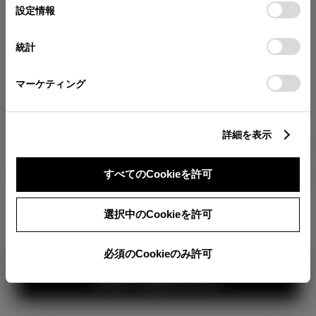
が確認できます。
選
デバイスにすべてのCookie(クッキー)が保存されることに同
設定情報
択
意したことになります。Cookie(クッキー)のオプトアウト、
分割払いの価格
設定の変更、同意を撤回したりするにあたっては、当社の
統計
税金・諸費用の詳細
「
Cookie（クッキー）情報の取り扱いについて
」をご覧くだ
取付費を含む販売店オプション価格
さい。
マーケティング
ログイン
詳細を表示
1,771,000
車両本体
すべてのCookieを許可
円
TOYOTAアカウント新規登録
+オプション価格
360°
選択中のCookieを許可
選択したオプションを見る
カラー
必須のCookieのみ許可
見積り結果を見る
ボディカラー
2
3
1