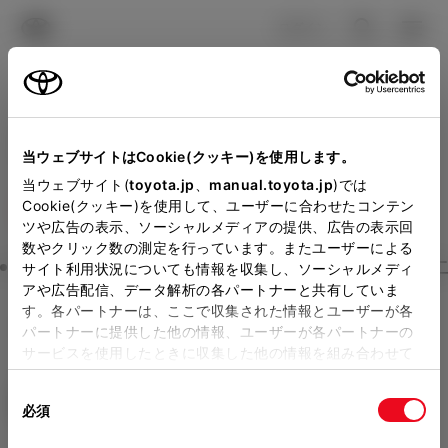
TOYOTA
検索
メニュ
ログイン
ラインアップ
オーナーサポート
トピックス
見積りシミュレーション
Close
当ウェブサイトはCookie(クッキー)を使用します。
ネッツトヨタたいせつの見
メーカー参考価格を表示しています。
販売店を
当ウェブサイト(
toyota.jp
、
manual.toyota.jp
)では
Cookie(クッキー)を使用して、ユーザーに合わせたコンテン
選択する
とお店の価格を表示します。
積りを確認
ツや広告の表示、ソーシャルメディアの提供、広告の表示回
数やクリック数の測定を行っています。またユーザーによる
Step3 オプションを選ぶ カラー
サイト利用状況についても情報を収集し、ソーシャルメディ
販売店の見積りを確認するため
アや広告配信、データ解析の各パートナーと共有していま
す。各パートナーは、ここで収集された情報とユーザーが各
には「TOYOTAアカウント」新
ヤリス
X (6MT)
パートナーに提供した他の情報、ユーザーが各パートナーの
規登録もしくはログインが必要
サービスを使用したときに収集した他の情報を組み合わせて
ガソリン1.5L MT 2WD 5名
使用することがあります。当ウェブサイトの使用を続行する
になります。
同
とCookie(クッキー)に同意したこととなります。
エクステリア
インテリア
必須
販売店を選択すると以下の情報
意
の
「すべてのCookieを許可」をクリックすることで、お客様の