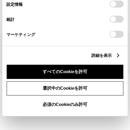
見積りシミュレーショントップへ
選
デバイスにすべてのCookie(クッキー)が保存されることに同
設定情報
択
意したことになります。Cookie(クッキー)のオプトアウト、
設定の変更、同意を撤回したりするにあたっては、当社の
統計
「
Cookie（クッキー）情報の取り扱いについて
」をご覧くだ
さい。
マーケティング
サイトマップ
サイト利用について
個人情報の取扱いについて
TOYOTAアカウント利用規約
反社会的勢力に対する基本方針
企業情報
リコール情報
詳細を表示
©1995-2026 TOYOTA MOTOR CORPORATION. ALL RIGHTS RESERVED.
すべてのCookieを許可
選択中のCookieを許可
必須のCookieのみ許可