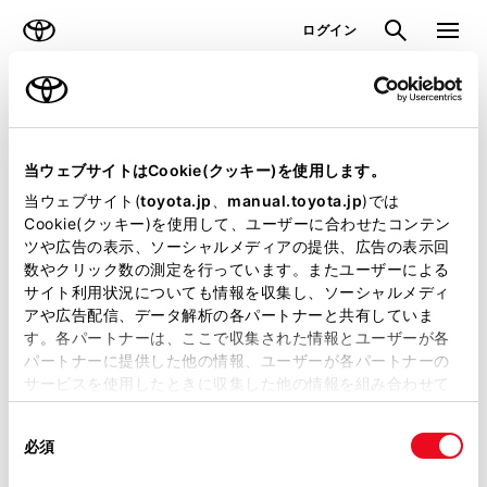
TOYOTA
検索
メニュ
ログイン
ラインアップ
オーナーサポート
トピックス
見積りシミュレーション
当ウェブサイトはCookie(クッキー)を使用します。
当ウェブサイト(
toyota.jp
、
manual.toyota.jp
)では
見積りシミュレーションのデータが
Cookie(クッキー)を使用して、ユーザーに合わせたコンテン
ツや広告の表示、ソーシャルメディアの提供、広告の表示回
正常に取得できませんでした。
数やクリック数の測定を行っています。またユーザーによる
詳しくは販売店までお問合せくださ
サイト利用状況についても情報を収集し、ソーシャルメディ
アや広告配信、データ解析の各パートナーと共有していま
い。
す。各パートナーは、ここで収集された情報とユーザーが各
パートナーに提供した他の情報、ユーザーが各パートナーの
（2-7-4）
サービスを使用したときに収集した他の情報を組み合わせて
使用することがあります。当ウェブサイトの使用を続行する
同
とCookie(クッキー)に同意したこととなります。
必須
意
の
「すべてのCookieを許可」をクリックすることで、お客様の