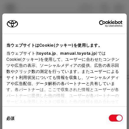
TOYOTA
検索
メニュ
ログイン
ラインアップ
オーナーサポート
トピックス
見積りシミュレーション
Close
当ウェブサイトはCookie(クッキー)を使用します。
ネッツトヨタ水戸の見積り
メーカー参考価格を表示しています。
販売店を
当ウェブサイト(
toyota.jp
、
manual.toyota.jp
)では
Cookie(クッキー)を使用して、ユーザーに合わせたコンテン
選択する
とお店の価格を表示します。
を確認
ツや広告の表示、ソーシャルメディアの提供、広告の表示回
数やクリック数の測定を行っています。またユーザーによる
Step3 オプションを選ぶ カラー
サイト利用状況についても情報を収集し、ソーシャルメディ
販売店の見積りを確認するため
アや広告配信、データ解析の各パートナーと共有していま
す。各パートナーは、ここで収集された情報とユーザーが各
には「TOYOTAアカウント」新
ヤリス
HYBRID G
パートナーに提供した他の情報、ユーザーが各パートナーの
規登録もしくはログインが必要
サービスを使用したときに収集した他の情報を組み合わせて
ハイブリッド CVT 2WD 5名
使用することがあります。当ウェブサイトの使用を続行する
になります。
同
とCookie(クッキー)に同意したこととなります。
エクステリア
インテリア
必須
販売店を選択すると以下の情報
意
の
「すべてのCookieを許可」をクリックすることで、お客様の