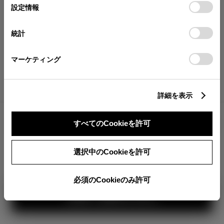
が確認できます。
選
デバイスにすべてのCookie(クッキー)が保存されることに同
設定情報
択
意したことになります。Cookie(クッキー)のオプトアウト、
分割払いの価格
設定の変更、同意を撤回したりするにあたっては、当社の
統計
税金・諸費用の詳細
「
Cookie（クッキー）情報の取り扱いについて
」をご覧くだ
取付費を含む販売店オプション価格
さい。
マーケティング
ログイン
詳細を表示
2,445,300
車両本体
すべてのCookieを許可
円
TOYOTAアカウント新規登録
+オプション価格
選択中のCookieを許可
選択したオプションを見る
カラー
必須のCookieのみ許可
見積り結果を見る
ボディカラー
2
3
1