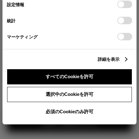
が確認できます。
選
デバイスにすべてのCookie(クッキー)が保存されることに同
設定情報
択
意したことになります。Cookie(クッキー)のオプトアウト、
分割払いの価格
設定の変更、同意を撤回したりするにあたっては、当社の
統計
税金・諸費用の詳細
「
Cookie（クッキー）情報の取り扱いについて
」をご覧くだ
取付費を含む販売店オプション価格
さい。
マーケティング
ログイン
詳細を表示
2,669,700
車両本体
すべてのCookieを許可
円
TOYOTAアカウント新規登録
+オプション価格
選択中のCookieを許可
選択したオプションを見る
カラー
必須のCookieのみ許可
見積り結果を見る
ボディカラー
2
3
1