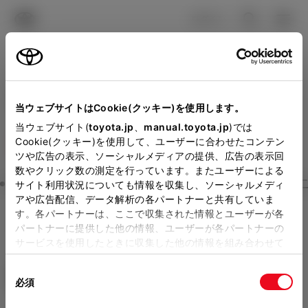
TOYOTA
検索
メニュ
ログイン
ラインアップ
オーナーサポート
トピックス
見積りシミュレーション
Close
当ウェブサイトはCookie(クッキー)を使用します。
ネッツトヨタ水戸の見積り
メーカー参考価格を表示しています。
販売店を
当ウェブサイト(
toyota.jp
、
manual.toyota.jp
)では
Cookie(クッキー)を使用して、ユーザーに合わせたコンテン
選択する
とお店の価格を表示します。
を確認
ツや広告の表示、ソーシャルメディアの提供、広告の表示回
数やクリック数の測定を行っています。またユーザーによる
Step3 オプションを選ぶ カラー
サイト利用状況についても情報を収集し、ソーシャルメディ
販売店の見積りを確認するため
アや広告配信、データ解析の各パートナーと共有していま
す。各パートナーは、ここで収集された情報とユーザーが各
には「TOYOTAアカウント」新
ヤリス
HYBRID G
パートナーに提供した他の情報、ユーザーが各パートナーの
規登録もしくはログインが必要
サービスを使用したときに収集した他の情報を組み合わせて
ハイブリッド CVT E-Four 5名
使用することがあります。当ウェブサイトの使用を続行する
になります。
同
とCookie(クッキー)に同意したこととなります。
エクステリア
インテリア
必須
販売店を選択すると以下の情報
意
の
「すべてのCookieを許可」をクリックすることで、お客様の