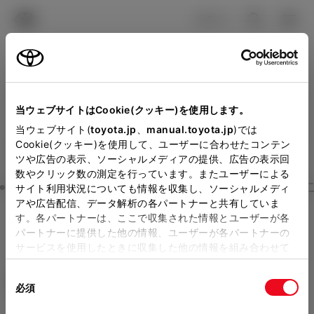
TOYOTA
検索
メニュ
ログイン
ラインアップ
オーナーサポート
トピックス
見積りシミュレーション
Close
当ウェブサイトはCookie(クッキー)を使用します。
ネッツトヨタGTGぐんまの
メーカー参考価格を表示しています。
販売店を
当ウェブサイト(
toyota.jp
、
manual.toyota.jp
)では
Cookie(クッキー)を使用して、ユーザーに合わせたコンテン
選択する
とお店の価格を表示します。
見積りを確認
ツや広告の表示、ソーシャルメディアの提供、広告の表示回
数やクリック数の測定を行っています。またユーザーによる
Step3 オプションを選ぶ カラー
サイト利用状況についても情報を収集し、ソーシャルメディ
販売店の見積りを確認するため
アや広告配信、データ解析の各パートナーと共有していま
す。各パートナーは、ここで収集された情報とユーザーが各
には「TOYOTAアカウント」新
ハリアー
G
パートナーに提供した他の情報、ユーザーが各パートナーの
規登録もしくはログインが必要
サービスを使用したときに収集した他の情報を組み合わせて
ハイブリッド CVT E-Four 5名
使用することがあります。当ウェブサイトの使用を続行する
になります。
同
とCookie(クッキー)に同意したこととなります。
エクステリア
インテリア
必須
販売店を選択すると以下の情報
意
の
「すべてのCookieを許可」をクリックすることで、お客様の