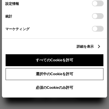
が確認できます。
選
デバイスにすべてのCookie(クッキー)が保存されることに同
設定情報
択
意したことになります。Cookie(クッキー)のオプトアウト、
分割払いの価格
設定の変更、同意を撤回したりするにあたっては、当社の
統計
税金・諸費用の詳細
「
Cookie（クッキー）情報の取り扱いについて
」をご覧くだ
取付費を含む販売店オプション価格
さい。
マーケティング
ログイン
詳細を表示
4,616,700
車両本体
すべてのCookieを許可
円
TOYOTAアカウント新規登録
+オプション価格
360°
選択中のCookieを許可
選択したオプションを見る
カラー
必須のCookieのみ許可
見積り結果を見る
ボディカラー
2
3
1