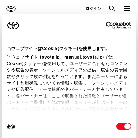
TOYOTA
検索
メニュ
ログイン
ラインアップ
オーナーサポート
トピックス
見積りシミュレーション
当ウェブサイトはCookie(クッキー)を使用します。
当ウェブサイト(
toyota.jp
、
manual.toyota.jp
)では
見積りシミュレーションのデータが
Cookie(クッキー)を使用して、ユーザーに合わせたコンテン
ツや広告の表示、ソーシャルメディアの提供、広告の表示回
正常に取得できませんでした。
数やクリック数の測定を行っています。またユーザーによる
詳しくは販売店までお問合せくださ
サイト利用状況についても情報を収集し、ソーシャルメディ
アや広告配信、データ解析の各パートナーと共有していま
い。
す。各パートナーは、ここで収集された情報とユーザーが各
パートナーに提供した他の情報、ユーザーが各パートナーの
（2-7-4）
サービスを使用したときに収集した他の情報を組み合わせて
使用することがあります。当ウェブサイトの使用を続行する
同
とCookie(クッキー)に同意したこととなります。
必須
意
の
「すべてのCookieを許可」をクリックすることで、お客様の