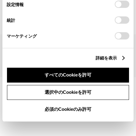
見積りシミュレーショントップへ
選
デバイスにすべてのCookie(クッキー)が保存されることに同
設定情報
択
意したことになります。Cookie(クッキー)のオプトアウト、
設定の変更、同意を撤回したりするにあたっては、当社の
統計
「
Cookie（クッキー）情報の取り扱いについて
」をご覧くだ
さい。
マーケティング
サイトマップ
サイト利用について
個人情報の取扱いについて
TOYOTAアカウント利用規約
反社会的勢力に対する基本方針
企業情報
リコール情報
詳細を表示
©1995-2026 TOYOTA MOTOR CORPORATION. ALL RIGHTS RESERVED.
すべてのCookieを許可
選択中のCookieを許可
必須のCookieのみ許可