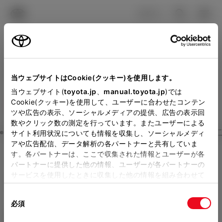
TOYOTA
検索
メニュ
ログイン
ラインアップ
オーナーサポート
トピックス
見積りシミュレーション
Close
当ウェブサイトはCookie(クッキー)を使用します。
ネッツトヨタGTGぐんまの
メーカー参考価格を表示しています。
販売店を
当ウェブサイト(
toyota.jp
、
manual.toyota.jp
)では
Cookie(クッキー)を使用して、ユーザーに合わせたコンテン
選択する
とお店の価格を表示します。
見積りを確認
ツや広告の表示、ソーシャルメディアの提供、広告の表示回
数やクリック数の測定を行っています。またユーザーによる
Step3 オプションを選ぶ カラー
サイト利用状況についても情報を収集し、ソーシャルメディ
販売店の見積りを確認するため
アや広告配信、データ解析の各パートナーと共有していま
す。各パートナーは、ここで収集された情報とユーザーが各
には「TOYOTAアカウント」新
ヴェルファイア
HYBRID Z Pre
パートナーに提供した他の情報、ユーザーが各パートナーの
規登録もしくはログインが必要
サービスを使用したときに収集した他の情報を組み合わせて
mier 7人乗り
使用することがあります。当ウェブサイトの使用を続行する
になります。
同
とCookie(クッキー)に同意したこととなります。
ハイブリッド CVT E-Four 7名
必須
販売店を選択すると以下の情報
意
の
「すべてのCookieを許可」をクリックすることで、お客様の
エクステリア
インテリア