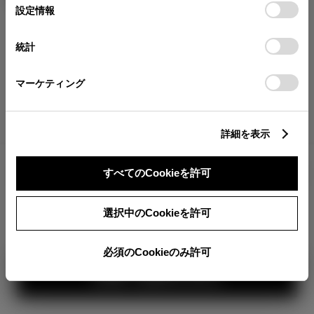
が確認できます。
選
デバイスにすべてのCookie(クッキー)が保存されることに同
設定情報
択
意したことになります。Cookie(クッキー)のオプトアウト、
分割払いの価格
設定の変更、同意を撤回したりするにあたっては、当社の
統計
税金・諸費用の詳細
「
Cookie（クッキー）情報の取り扱いについて
」をご覧くだ
取付費を含む販売店オプション価格
さい。
マーケティング
ログイン
詳細を表示
7,319,400
車両本体
すべてのCookieを許可
円
TOYOTAアカウント新規登録
+オプション価格
選択中のCookieを許可
選択したオプションを見る
360°
必須のCookieのみ許可
カラー
見積り結果を見る
ボディカラー