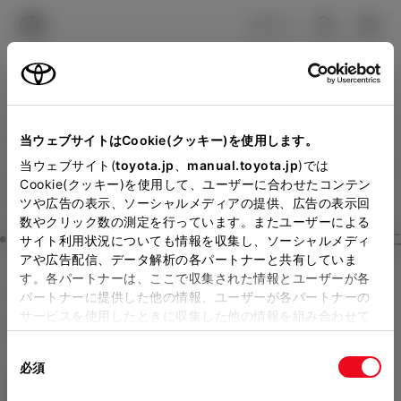
TOYOTA
検索
メニュ
ログイン
ラインアップ
オーナーサポート
トピックス
見積りシミュレーション
Close
当ウェブサイトはCookie(クッキー)を使用します。
ネッツトヨタGTGぐんまの
メーカー参考価格を表示しています。
販売店を
当ウェブサイト(
toyota.jp
、
manual.toyota.jp
)では
Cookie(クッキー)を使用して、ユーザーに合わせたコンテン
選択する
とお店の価格を表示します。
見積りを確認
ツや広告の表示、ソーシャルメディアの提供、広告の表示回
数やクリック数の測定を行っています。またユーザーによる
Step3 オプションを選ぶ カラー
サイト利用状況についても情報を収集し、ソーシャルメディ
販売店の見積りを確認するため
アや広告配信、データ解析の各パートナーと共有していま
す。各パートナーは、ここで収集された情報とユーザーが各
には「TOYOTAアカウント」新
ヤリス クロス
HYBRID Z Adve
パートナーに提供した他の情報、ユーザーが各パートナーの
規登録もしくはログインが必要
サービスを使用したときに収集した他の情報を組み合わせて
nture
使用することがあります。当ウェブサイトの使用を続行する
になります。
同
とCookie(クッキー)に同意したこととなります。
ハイブリッド CVT E-Four 5名
必須
販売店を選択すると以下の情報
意
の
「すべてのCookieを許可」をクリックすることで、お客様の
エクステリア
インテリア