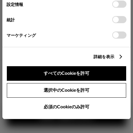
が確認できます。
選
デバイスにすべてのCookie(クッキー)が保存されることに同
設定情報
択
意したことになります。Cookie(クッキー)のオプトアウト、
分割払いの価格
設定の変更、同意を撤回したりするにあたっては、当社の
統計
税金・諸費用の詳細
「
Cookie（クッキー）情報の取り扱いについて
」をご覧くだ
取付費を含む販売店オプション価格
さい。
マーケティング
ログイン
詳細を表示
3,355,000
車両本体
すべてのCookieを許可
円
TOYOTAアカウント新規登録
+オプション価格
選択中のCookieを許可
選択したオプションを見る
360°
必須のCookieのみ許可
カラー
見積り結果を見る
ボディカラー