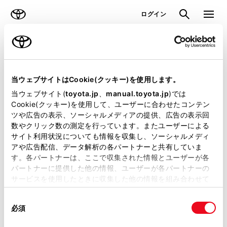
TOYOTA
検索
メニュ
ログイン
ラインアップ
オーナーサポート
トピックス
見積りシミュレーション
当ウェブサイトはCookie(クッキー)を使用します。
当ウェブサイト(
toyota.jp
、
manual.toyota.jp
)では
見積りシミュレーションのデータが
Cookie(クッキー)を使用して、ユーザーに合わせたコンテン
ツや広告の表示、ソーシャルメディアの提供、広告の表示回
正常に取得できませんでした。
数やクリック数の測定を行っています。またユーザーによる
詳しくは販売店までお問合せくださ
サイト利用状況についても情報を収集し、ソーシャルメディ
アや広告配信、データ解析の各パートナーと共有していま
い。
す。各パートナーは、ここで収集された情報とユーザーが各
パートナーに提供した他の情報、ユーザーが各パートナーの
（2-7-4）
サービスを使用したときに収集した他の情報を組み合わせて
使用することがあります。当ウェブサイトの使用を続行する
同
とCookie(クッキー)に同意したこととなります。
必須
意
の
「すべてのCookieを許可」をクリックすることで、お客様の