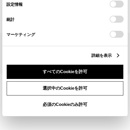
見積りシミュレーショントップへ
選
デバイスにすべてのCookie(クッキー)が保存されることに同
設定情報
択
意したことになります。Cookie(クッキー)のオプトアウト、
設定の変更、同意を撤回したりするにあたっては、当社の
統計
「
Cookie（クッキー）情報の取り扱いについて
」をご覧くだ
さい。
マーケティング
サイトマップ
サイト利用について
個人情報の取扱いについて
TOYOTAアカウント利用規約
反社会的勢力に対する基本方針
企業情報
リコール情報
詳細を表示
©1995-2026 TOYOTA MOTOR CORPORATION. ALL RIGHTS RESERVED.
すべてのCookieを許可
選択中のCookieを許可
必須のCookieのみ許可