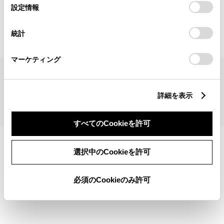
見積りシミュレーショントップへ
選
デバイスにすべてのCookie(クッキー)が保存されることに同
設定情報
択
意したことになります。Cookie(クッキー)のオプトアウト、
設定の変更、同意を撤回したりするにあたっては、当社の
統計
「
Cookie（クッキー）情報の取り扱いについて
」をご覧くだ
さい。
マーケティング
サイトマップ
サイト利用について
個人情報の取扱いについて
TOYOTAアカウント利用規約
反社会的勢力に対する基本方針
企業情報
リコール情報
詳細を表示
©1995-2026 TOYOTA MOTOR CORPORATION. ALL RIGHTS RESERVED.
すべてのCookieを許可
選択中のCookieを許可
必須のCookieのみ許可