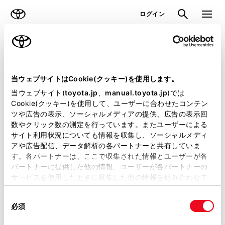
TOYOTA
検索
メニュ
ログイン
ラインアップ
オーナーサポート
トピックス
見積りシミュレーション
当ウェブサイトはCookie(クッキー)を使用します。
当ウェブサイト(
toyota.jp
、
manual.toyota.jp
)では
見積りシミュレーションのデータが
Cookie(クッキー)を使用して、ユーザーに合わせたコンテン
ツや広告の表示、ソーシャルメディアの提供、広告の表示回
正常に取得できませんでした。
数やクリック数の測定を行っています。またユーザーによる
詳しくは販売店までお問合せくださ
サイト利用状況についても情報を収集し、ソーシャルメディ
アや広告配信、データ解析の各パートナーと共有していま
い。
す。各パートナーは、ここで収集された情報とユーザーが各
パートナーに提供した他の情報、ユーザーが各パートナーの
（2-7-4）
サービスを使用したときに収集した他の情報を組み合わせて
使用することがあります。当ウェブサイトの使用を続行する
同
とCookie(クッキー)に同意したこととなります。
必須
意
の
「すべてのCookieを許可」をクリックすることで、お客様の