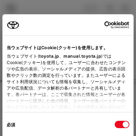
TOYOTA
検索
メニュ
ログイン
ラインアップ
オーナーサポート
トピックス
見積りシミュレーション
Close
当ウェブサイトはCookie(クッキー)を使用します。
ネッツトヨタゾナ神戸の見
メーカー参考価格を表示しています。
販売店を
当ウェブサイト(
toyota.jp
、
manual.toyota.jp
)では
Cookie(クッキー)を使用して、ユーザーに合わせたコンテン
選択する
とお店の価格を表示します。
積りを確認
ツや広告の表示、ソーシャルメディアの提供、広告の表示回
数やクリック数の測定を行っています。またユーザーによる
Step3 オプションを選ぶ カラー
サイト利用状況についても情報を収集し、ソーシャルメディ
販売店の見積りを確認するため
アや広告配信、データ解析の各パートナーと共有していま
す。各パートナーは、ここで収集された情報とユーザーが各
には「TOYOTAアカウント」新
ヴェルファイア
HYBRID Execu
パートナーに提供した他の情報、ユーザーが各パートナーの
規登録もしくはログインが必要
サービスを使用したときに収集した他の情報を組み合わせて
tive Lounge 7人乗り
使用することがあります。当ウェブサイトの使用を続行する
になります。
同
とCookie(クッキー)に同意したこととなります。
ハイブリッド CVT 2WD 7名
必須
販売店を選択すると以下の情報
意
の
「すべてのCookieを許可」をクリックすることで、お客様の
エクステリア
インテリア