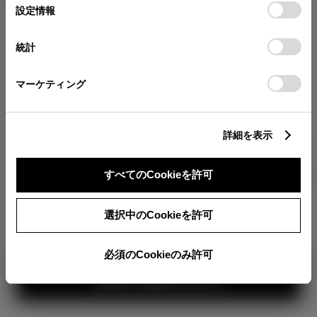
が確認できます。
選
デバイスにすべてのCookie(クッキー)が保存されることに同
設定情報
択
意したことになります。Cookie(クッキー)のオプトアウト、
分割払いの価格
設定の変更、同意を撤回したりするにあたっては、当社の
統計
税金・諸費用の詳細
「
Cookie（クッキー）情報の取り扱いについて
」をご覧くだ
取付費を含む販売店オプション価格
さい。
マーケティング
ログイン
詳細を表示
すべてのCookieを許可
TOYOTAアカウント新規登録
選択中のCookieを許可
360°
必須のCookieのみ許可
カラー
ボディカラー