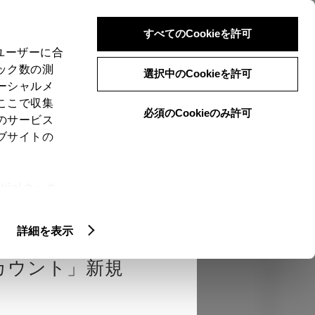
検索
メニュー
ログイン
すべてのCookieを許可
、ユーザーに合
ック数の測
選択中のCookieを許可
ーシャルメ
ここで収集
必須のCookieのみ許可
のサービス
売店を選択する
とお店の価格を表
ブサイトの
Close
ie(クッキ
、設定の変
認
エクステリア
インテリア
機能
扱いについ
詳細を表示
カウント」新規
カラー
ボディカラー