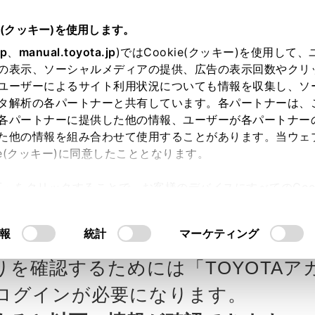
e(クッキー)を使用します。
jp
、
manual.toyota.jp
)ではCookie(クッキー)を使用して
の表示、ソーシャルメディアの提供、広告の表示回数やクリ
ユーザーによるサイト利用状況についても情報を収集し、ソ
タ解析の各パートナーと共有しています。各パートナーは、
各パートナーに提供した他の情報、ユーザーが各パートナー
カー参考価格を表示しています。
販
た他の情報を組み合わせて使用することがあります。当ウェ
ie(クッキー)に同意したこととなります。
ます。
許可」をクリックすることで、お客様のデバイスにすべてのCook
意したことになります。Cookie(クッキー)のオプトアウト
ヨタ瀬戸内の見積りを確
Step3 オプションを選ぶ カラー
るにあたっては、当社の「
Cookie（クッキー）情報の取り
報
統計
マーケティング
りを確認するためには「TOYOTAア
エクステリア
インテリア
ログインが必要になります。