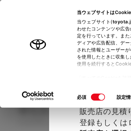
TOYOTA
当ウェブサイトはCooki
当ウェブサイト(
toyota.
わせたコンテンツや広告
ラインアップ
オーナーサポート
トピックス
定を行っています。また
ディアや広告配信、デー
された情報とユーザーが
見積りシミュレーシ
メー
を使用したときに収集し
使用を続行するとCook
示し
ョン
「すべてのCookieを
ー)が保存されることに同
種を選ぶ
Step2 グレードを選ぶ
ネッツト
更、同意を撤回したりす
同
必須
設定情
て
」をご覧ください。
意
ヤリス
HYBRID Z
販売店の見積
の
選
登録もしくは
ハイブリッド CVT 2WD 5名
択