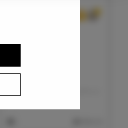
2
3
1
センシュアルレッドマイカ〈3T3〉
+33,000
円
インテリアカラー
1
合成皮革＋ツィード調ファブリック/ブラック
+0
円
車両画像に反映