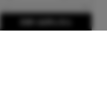
エクステリア
見積り結果を見る
185/55R16タ
16インチアル
イヤ＆16×6J
ミホイールセ
アルミホイー
ット（鍛造）
メーカーオプショ
販売店オプション
ル（切削光輝
ン
275,000
円
＋ブラック塗
82,500
円
装/センターオ
ーナメント
付）
金（除く消費税）、登録料などの諸費用は別