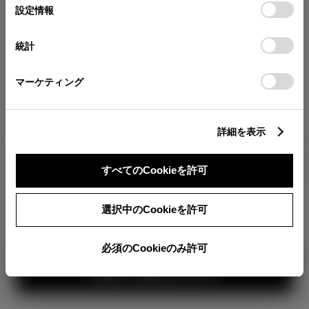
が確認できます。
選
デバイスにすべてのCookie(クッキー)が保存されることに同
設定情報
択
意したことになります。Cookie(クッキー)のオプトアウト、
分割払いの価格
設定の変更、同意を撤回したりするにあたっては、当社の
統計
税金・諸費用の詳細
「
Cookie（クッキー）情報の取り扱いについて
」をご覧くだ
取付費を含む販売店オプション価格
さい。
マーケティング
ログイン
詳細を表示
2,445,300
車両本体
すべてのCookieを許可
円
TOYOTAアカウント新規登録
+オプション価格
360°
選択中のCookieを許可
選択したオプションを見る
カラー
必須のCookieのみ許可
見積り結果を見る
ボディカラー
2
3
1