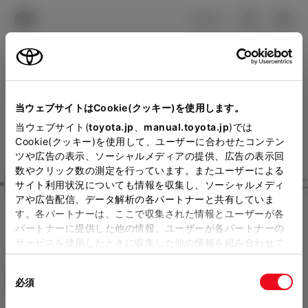
TOYOTA
検索
メニュ
ログイン
ラインアップ
オーナーサポート
トピックス
見積りシミュレーション
Close
当ウェブサイトはCookie(クッキー)を使用します。
ネッツトヨタ瀬戸内の見積
メーカー参考価格を表示しています。
販売店を
当ウェブサイト(
toyota.jp
、
manual.toyota.jp
)では
Cookie(クッキー)を使用して、ユーザーに合わせたコンテン
選択する
とお店の価格を表示します。
りを確認
ツや広告の表示、ソーシャルメディアの提供、広告の表示回
数やクリック数の測定を行っています。またユーザーによる
Step3 オプションを選ぶ カラー
サイト利用状況についても情報を収集し、ソーシャルメディ
販売店の見積りを確認するため
アや広告配信、データ解析の各パートナーと共有していま
す。各パートナーは、ここで収集された情報とユーザーが各
には「TOYOTAアカウント」新
ヤリス
HYBRID G
パートナーに提供した他の情報、ユーザーが各パートナーの
規登録もしくはログインが必要
サービスを使用したときに収集した他の情報を組み合わせて
ハイブリッド CVT 2WD 5名
使用することがあります。当ウェブサイトの使用を続行する
になります。
同
とCookie(クッキー)に同意したこととなります。
エクステリア
インテリア
必須
販売店を選択すると以下の情報
意
の
「すべてのCookieを許可」をクリックすることで、お客様の