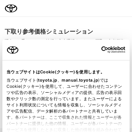
TOYOTA
下取り参考価格シミュレーション
現在、お乗りのクルマ情報を入力選択するだけで下取り参考価格
をご確認いただけます。
表示価格は、あくまでも参考価格ですので、この金額での下取りを保証す
るものではありません。
当ウェブサイトはCookie(クッキー)を使用します。
時間の経過とともに実際の下取り価格は大きく変動します。
流通台数の少
ない車種・グレード、年式のクルマについては、実勢価格と大幅にかけ離
当ウェブサイト(
toyota.jp
、
manual.toyota.jp
)では
れる場合がございます。
実際の下取価格は走行距離、お車の状態（キズ・凹み）、事故歴、ボディ
Cookie(クッキー)を使用して、ユーザーに合わせたコンテン
カラー、モデルチェンジ（新型車発売等）、地域・市場動向によっても大
ツや広告の表示、ソーシャルメディアの提供、広告の表示回
きく変動します。
実際の下取り価格は、
“お近くのトヨタ販売店”
で査定頂
数やクリック数の測定を行っています。またユーザーによる
くことを推奨します。
サイト利用状況についても情報を収集し、ソーシャルメディ
＊
おクルマの売却のみをご検討のお客様は、
トヨタのクルマ買取
で査定を承
アや広告配信、データ解析の各パートナーと共有していま
ります。
す。各パートナーは、ここで収集された情報とユーザーが各
パートナーに提供した他の情報、ユーザーが各パートナーの
サービスを使用したときに収集した他の情報を組み合わせて