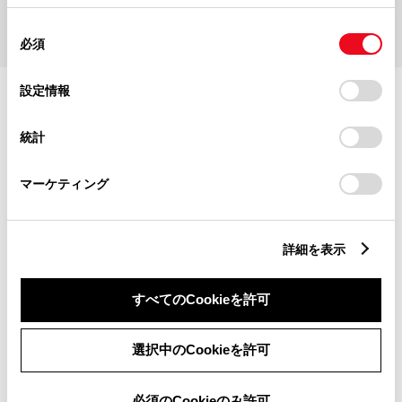
STEP 01
STEP 02
STEP 03
STEP 04
使用することがあります。当ウェブサイトの使用を続行する
STEP 01
同
とCookie(クッキー)に同意したこととなります。
メーカー・車名・年式を選択
必須
意
の
「すべてのCookieを許可」をクリックすることで、お客様の
選
デバイスにすべてのCookie(クッキー)が保存されることに同
設定情報
択
意したことになります。Cookie(クッキー)のオプトアウト、
設定の変更、同意を撤回したりするにあたっては、当社の
統計
「
Cookie（クッキー）情報の取り扱いについて
」をご覧くだ
さい。
マーケティング
詳細を表示
すべてのCookieを許可
選択中のCookieを許可
確定して次へ
必須のCookieのみ許可