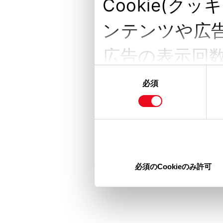
Cookie(
ンテンツや広
広告の表示回
同
またユーザー
意
必須
の
収集し、ソー
選
択
の各パートナ
ここで収集さ
必須のCookieのみ許可
供した他の情
を使用したと