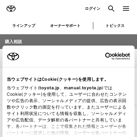
TOYOTA
検索
メニュ
ログイン
ラインアップ
オーナーサポート
トピックス
購入相談
車種選択
1/5
店舗選択
当ウェブサイトはCookie(クッキー)を使用します。
お知らせを見る
当ウェブサイト(
toyota.jp
、
manual.toyota.jp
)では
Cookie(クッキー)を使用して、ユーザーに合わせたコンテン
乗用車
ビジネスカー
ツや広告の表示、ソーシャルメディアの提供、広告の表示回
数やクリック数の測定を行っています。またユーザーによる
サイト利用状況についても情報を収集し、ソーシャルメディ
コンパクト
アや広告配信、データ解析の各パートナーと共有していま
す。各パートナーは、ここで収集された情報とユーザーが各
パートナーに提供した他の情報、ユーザーが各パートナーの