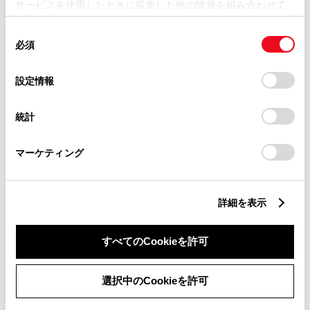
サービスを使用したときに収集した他の情報を組み合わせて
ミニバン
使用することがあります。当ウェブサイトの使用を続行する
同
とCookie(クッキー)に同意したこととなります。
必須
意
の
「すべてのCookieを許可」をクリックすることで、お客様の
セダン
選
デバイスにすべてのCookie(クッキー)が保存されることに同
設定情報
択
意したことになります。Cookie(クッキー)のオプトアウト、
設定の変更、同意を撤回したりするにあたっては、当社の
統計
「
Cookie（クッキー）情報の取り扱いについて
」をご覧くだ
ワゴン
さい。
マーケティング
SUV
詳細を表示
スポーツ
すべてのCookieを許可
選択中のCookieを許可
軽自動車