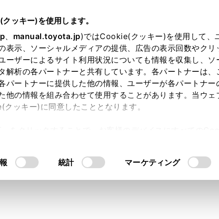
e(クッキー)を使用します。
jp
、
manual.toyota.jp
)ではCookie(クッキー)を使用して
の表示、ソーシャルメディアの提供、広告の表示回数やクリ
ユーザーによるサイト利用状況についても情報を収集し、ソ
タ解析の各パートナーと共有しています。各パートナーは、
各パートナーに提供した他の情報、ユーザーが各パートナー
た他の情報を組み合わせて使用することがあります。当ウェ
ie(クッキー)に同意したこととなります。
許可」をクリックすることで、お客様のデバイスにすべてのCook
意したことになります。Cookie(クッキー)のオプトアウト
るにあたっては、当社の「
Cookie（クッキー）情報の取り
報
統計
マーケティング
店舗選択
情報の入力
入力内容の確認