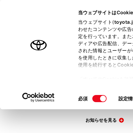
TOYOTA
当ウェブサイトはCooki
当ウェブサイト(
toyota.
わせたコンテンツや広告
ラインアップ
オーナーサポート
トピックス
定を行っています。また
ディアや広告配信、デー
された情報とユーザーが
を使用したときに収集し
使用を続行するとCook
購入相談
「すべてのCookieを
ー)が保存されることに同
更、同意を撤回したりす
同
必須
設定情
車種選択
て
」をご覧ください。
意
の
選
お知らせを見る
択