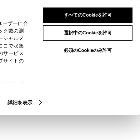
検索
メニュー
ログイン
すべてのCookieを許可
、ユーザーに合
ック数の測
選択中のCookieを許可
ーシャルメ
ここで収集
必須のCookieのみ許可
のサービス
ブサイトの
ie(クッキ
、設定の変
扱いについ
詳細を表示
お申し込み完了