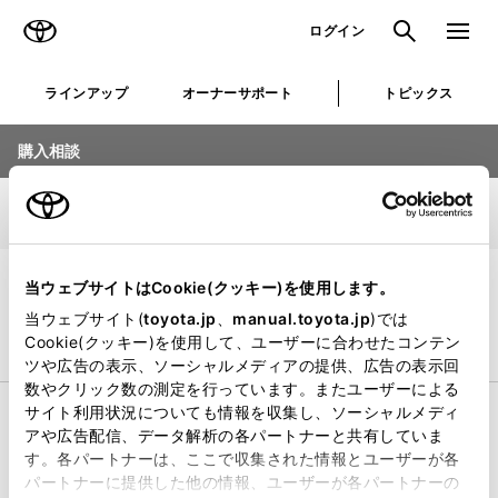
TOYOTA
検索
メニュ
ログイン
ラインアップ
オーナーサポート
トピックス
購入相談
車種選択
1/5
店舗選択
当ウェブサイトはCookie(クッキー)を使用します。
お知らせを見る
当ウェブサイト(
toyota.jp
、
manual.toyota.jp
)では
Cookie(クッキー)を使用して、ユーザーに合わせたコンテン
乗用車
ビジネスカー
ツや広告の表示、ソーシャルメディアの提供、広告の表示回
数やクリック数の測定を行っています。またユーザーによる
サイト利用状況についても情報を収集し、ソーシャルメディ
コンパクト
アや広告配信、データ解析の各パートナーと共有していま
す。各パートナーは、ここで収集された情報とユーザーが各
パートナーに提供した他の情報、ユーザーが各パートナーの