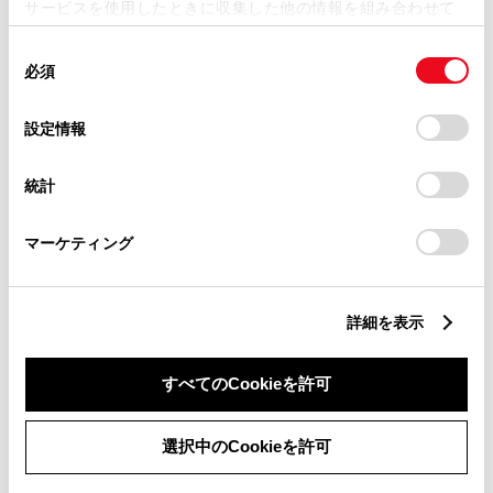
サービスを使用したときに収集した他の情報を組み合わせて
ミニバン
使用することがあります。当ウェブサイトの使用を続行する
同
とCookie(クッキー)に同意したこととなります。
必須
意
の
「すべてのCookieを許可」をクリックすることで、お客様の
セダン
選
デバイスにすべてのCookie(クッキー)が保存されることに同
設定情報
択
意したことになります。Cookie(クッキー)のオプトアウト、
設定の変更、同意を撤回したりするにあたっては、当社の
統計
「
Cookie（クッキー）情報の取り扱いについて
」をご覧くだ
ワゴン
さい。
マーケティング
SUV
詳細を表示
スポーツ
すべてのCookieを許可
選択中のCookieを許可
軽自動車