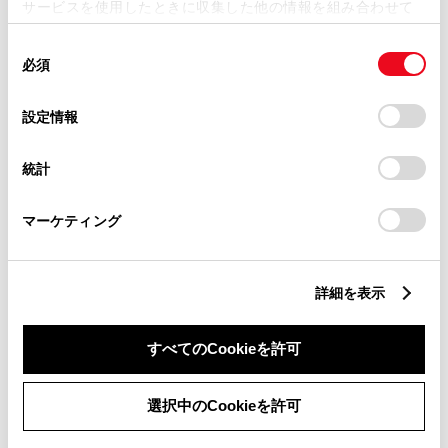
サービスを使用したときに収集した他の情報を組み合わせて
ミニバン
使用することがあります。当ウェブサイトの使用を続行する
同
とCookie(クッキー)に同意したこととなります。
必須
意
の
「すべてのCookieを許可」をクリックすることで、お客様の
セダン
選
デバイスにすべてのCookie(クッキー)が保存されることに同
設定情報
択
意したことになります。Cookie(クッキー)のオプトアウト、
設定の変更、同意を撤回したりするにあたっては、当社の
統計
「
Cookie（クッキー）情報の取り扱いについて
」をご覧くだ
ワゴン
さい。
マーケティング
SUV
詳細を表示
スポーツ
すべてのCookieを許可
選択中のCookieを許可
軽自動車