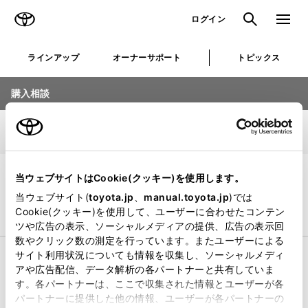
TOYOTA
検索
メニュ
ログイン
ラインアップ
オーナーサポート
トピックス
購入相談
車種選択
1/5
店舗選択
当ウェブサイトはCookie(クッキー)を使用します。
お知らせを見る
当ウェブサイト(
toyota.jp
、
manual.toyota.jp
)では
Cookie(クッキー)を使用して、ユーザーに合わせたコンテン
乗用車
ビジネスカー
ツや広告の表示、ソーシャルメディアの提供、広告の表示回
数やクリック数の測定を行っています。またユーザーによる
サイト利用状況についても情報を収集し、ソーシャルメディ
コンパクト
アや広告配信、データ解析の各パートナーと共有していま
す。各パートナーは、ここで収集された情報とユーザーが各
パートナーに提供した他の情報、ユーザーが各パートナーの