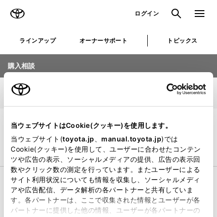
TOYOTA
検索
メニュ
ログイン
ラインアップ
オーナーサポート
トピックス
購入相談
車種選択
1/5
店舗選択
当ウェブサイトはCookie(クッキー)を使用します。
お知らせを見る
当ウェブサイト(
toyota.jp
、
manual.toyota.jp
)では
Cookie(クッキー)を使用して、ユーザーに合わせたコンテン
乗用車
ビジネスカー
ツや広告の表示、ソーシャルメディアの提供、広告の表示回
数やクリック数の測定を行っています。またユーザーによる
サイト利用状況についても情報を収集し、ソーシャルメディ
コンパクト
アや広告配信、データ解析の各パートナーと共有していま
す。各パートナーは、ここで収集された情報とユーザーが各
パートナーに提供した他の情報、ユーザーが各パートナーの