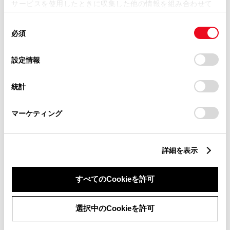
サービスを使用したときに収集した他の情報を組み合わせて
ミニバン
使用することがあります。当ウェブサイトの使用を続行する
同
とCookie(クッキー)に同意したこととなります。
必須
意
の
「すべてのCookieを許可」をクリックすることで、お客様の
セダン
選
デバイスにすべてのCookie(クッキー)が保存されることに同
設定情報
択
意したことになります。Cookie(クッキー)のオプトアウト、
設定の変更、同意を撤回したりするにあたっては、当社の
統計
「
Cookie（クッキー）情報の取り扱いについて
」をご覧くだ
ワゴン
さい。
マーケティング
SUV
詳細を表示
スポーツ
すべてのCookieを許可
選択中のCookieを許可
軽自動車