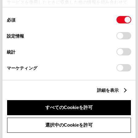
サービスを使用したときに収集した他の情報を組み合わせて
ミニバン
使用することがあります。当ウェブサイトの使用を続行する
同
とCookie(クッキー)に同意したこととなります。
必須
意
の
「すべてのCookieを許可」をクリックすることで、お客様の
セダン
選
デバイスにすべてのCookie(クッキー)が保存されることに同
設定情報
択
意したことになります。Cookie(クッキー)のオプトアウト、
設定の変更、同意を撤回したりするにあたっては、当社の
統計
「
Cookie（クッキー）情報の取り扱いについて
」をご覧くだ
ワゴン
さい。
マーケティング
SUV
詳細を表示
スポーツ
すべてのCookieを許可
選択中のCookieを許可
軽自動車