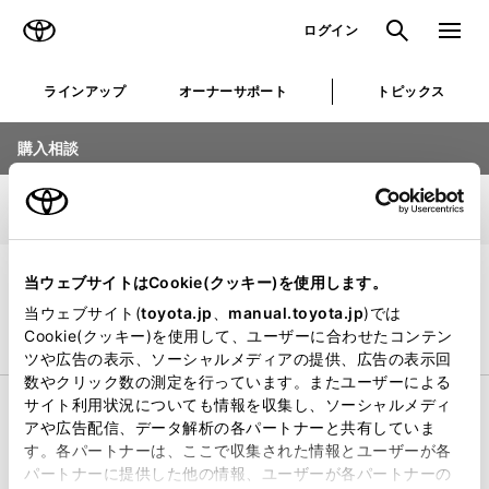
TOYOTA
検索
メニュ
ログイン
ラインアップ
オーナーサポート
トピックス
購入相談
車種選択
1/5
店舗選択
当ウェブサイトはCookie(クッキー)を使用します。
お知らせを見る
当ウェブサイト(
toyota.jp
、
manual.toyota.jp
)では
Cookie(クッキー)を使用して、ユーザーに合わせたコンテン
乗用車
ビジネスカー
ツや広告の表示、ソーシャルメディアの提供、広告の表示回
数やクリック数の測定を行っています。またユーザーによる
サイト利用状況についても情報を収集し、ソーシャルメディ
コンパクト
アや広告配信、データ解析の各パートナーと共有していま
す。各パートナーは、ここで収集された情報とユーザーが各
パートナーに提供した他の情報、ユーザーが各パートナーの