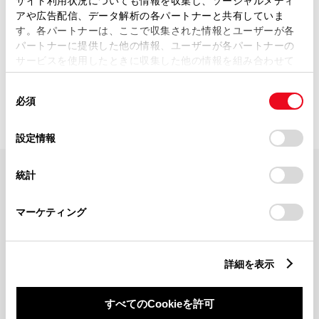
サイト利用状況についても情報を収集し、ソーシャルメディ
アや広告配信、データ解析の各パートナーと共有していま
す。各パートナーは、ここで収集された情報とユーザーが各
パートナーに提供した他の情報、ユーザーが各パートナーの
サービスを使用したときに収集した他の情報を組み合わせて
0
該当件数：
店舗
距離順で表示（最大10件）
使用することがあります。当ウェブサイトの使用を続行する
同
とCookie(クッキー)に同意したこととなります。
必須
意
の
「すべてのCookieを許可」をクリックすることで、お客様の
選
デバイスにすべてのCookie(クッキー)が保存されることに同
設定情報
択
意したことになります。Cookie(クッキー)のオプトアウト、
設定の変更、同意を撤回したりするにあたっては、当社の
統計
「
Cookie（クッキー）情報の取り扱いについて
」をご覧くだ
FAQ・お問い合わせ
さい。
マーケティング
関連サイト
詳細を表示
関連サービス
すべてのCookieを許可
公式SNS