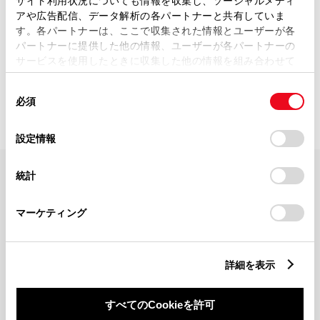
サイト利用状況についても情報を収集し、ソーシャルメディ
アや広告配信、データ解析の各パートナーと共有していま
す。各パートナーは、ここで収集された情報とユーザーが各
パートナーに提供した他の情報、ユーザーが各パートナーの
サービスを使用したときに収集した他の情報を組み合わせて
0
該当件数：
店舗
距離順で表示（最大10件）
使用することがあります。当ウェブサイトの使用を続行する
同
とCookie(クッキー)に同意したこととなります。
必須
意
の
「すべてのCookieを許可」をクリックすることで、お客様の
選
デバイスにすべてのCookie(クッキー)が保存されることに同
設定情報
択
意したことになります。Cookie(クッキー)のオプトアウト、
設定の変更、同意を撤回したりするにあたっては、当社の
統計
「
Cookie（クッキー）情報の取り扱いについて
」をご覧くだ
FAQ・お問い合わせ
さい。
マーケティング
関連サイト
詳細を表示
関連サービス
すべてのCookieを許可
公式SNS