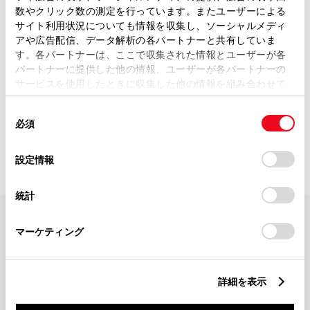
数やクリック数の測定を行っています。またユーザーによる
サイト利用状況についても情報を収集し、ソーシャルメディ
アや広告配信、データ解析の各パートナーと共有していま
す。各パートナーは、ここで収集された情報とユーザーが各
パートナーに提供した他の情報、ユーザーが各パートナーの
サービスを使用したときに収集した他の情報を組み合わせて
使用することがあります。当ウェブサイトの使用を続行する
同
とCookie(クッキー)に同意したこととなります。
0
該当件数：
店舗
距離順で表示（最大10件）
必須
意
の
「すべてのCookieを許可」をクリックすることで、お客様の
選
デバイスにすべてのCookie(クッキー)が保存されることに同
設定情報
択
意したことになります。Cookie(クッキー)のオプトアウト、
設定の変更、同意を撤回したりするにあたっては、当社の
統計
「
Cookie（クッキー）情報の取り扱いについて
」をご覧くだ
さい。
FAQ・お問い合わせ
マーケティング
関連サイト
詳細を表示
関連サービス