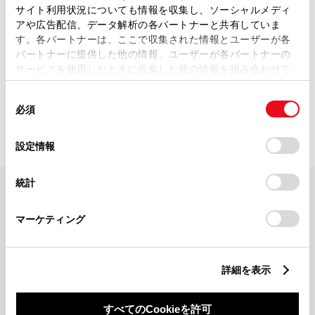
サイト利用状況についても情報を収集し、ソーシャルメディ
アや広告配信、データ解析の各パートナーと共有していま
す。各パートナーは、ここで収集された情報とユーザーが各
パートナーに提供した他の情報、ユーザーが各パートナーの
サービスを使用したときに収集した他の情報を組み合わせて
使用することがあります。当ウェブサイトの使用を続行する
0
該当件数：
店舗
距離順で表示（最大10件）
同
とCookie(クッキー)に同意したこととなります。
必須
意
の
「すべてのCookieを許可」をクリックすることで、お客様の
選
デバイスにすべてのCookie(クッキー)が保存されることに同
設定情報
択
意したことになります。Cookie(クッキー)のオプトアウト、
設定の変更、同意を撤回したりするにあたっては、当社の
統計
「
Cookie（クッキー）情報の取り扱いについて
」をご覧くだ
FAQ・お問い合わせ
さい。
マーケティング
関連サイト
詳細を表示
関連サービス
すべてのCookieを許可