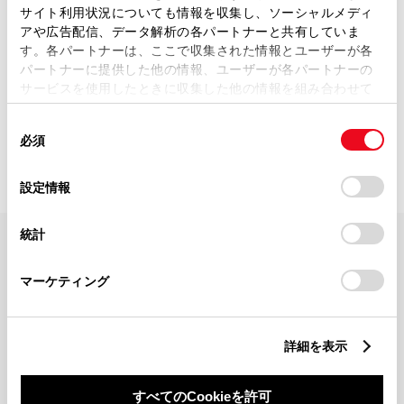
サイト利用状況についても情報を収集し、ソーシャルメディ
アや広告配信、データ解析の各パートナーと共有していま
す。各パートナーは、ここで収集された情報とユーザーが各
パートナーに提供した他の情報、ユーザーが各パートナーの
サービスを使用したときに収集した他の情報を組み合わせて
使用することがあります。当ウェブサイトの使用を続行する
0
該当件数：
店舗
距離順で表示（最大10件）
同
とCookie(クッキー)に同意したこととなります。
必須
意
の
「すべてのCookieを許可」をクリックすることで、お客様の
選
デバイスにすべてのCookie(クッキー)が保存されることに同
設定情報
択
意したことになります。Cookie(クッキー)のオプトアウト、
設定の変更、同意を撤回したりするにあたっては、当社の
統計
「
Cookie（クッキー）情報の取り扱いについて
」をご覧くだ
FAQ・お問い合わせ
さい。
マーケティング
関連サイト
詳細を表示
関連サービス
すべてのCookieを許可