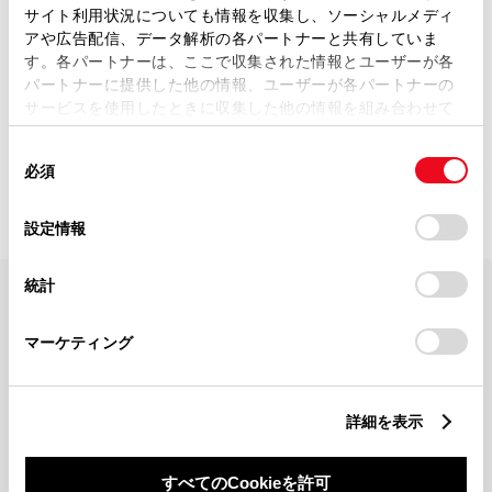
サイト利用状況についても情報を収集し、ソーシャルメディ
アや広告配信、データ解析の各パートナーと共有していま
す。各パートナーは、ここで収集された情報とユーザーが各
パートナーに提供した他の情報、ユーザーが各パートナーの
サービスを使用したときに収集した他の情報を組み合わせて
使用することがあります。当ウェブサイトの使用を続行する
0
該当件数：
店舗
距離順で表示（最大10件）
同
とCookie(クッキー)に同意したこととなります。
必須
意
の
「すべてのCookieを許可」をクリックすることで、お客様の
選
デバイスにすべてのCookie(クッキー)が保存されることに同
設定情報
択
意したことになります。Cookie(クッキー)のオプトアウト、
設定の変更、同意を撤回したりするにあたっては、当社の
統計
「
Cookie（クッキー）情報の取り扱いについて
」をご覧くだ
FAQ・お問い合わせ
さい。
マーケティング
関連サイト
詳細を表示
関連サービス
すべてのCookieを許可