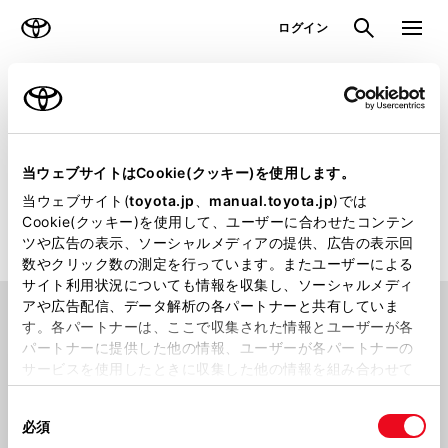
TOYOTA
検索
メニュ
ログイン
ラインアップ
オーナーサポート
トピックス
販売店検索
当ウェブサイトはCookie(クッキー)を使用します。
当ウェブサイト(
toyota.jp
、
manual.toyota.jp
)では
トヨタのクルマを取り扱っている日本全国の販売店をお探しいた
Cookie(クッキー)を使用して、ユーザーに合わせたコンテン
だけます
ツや広告の表示、ソーシャルメディアの提供、広告の表示回
数やクリック数の測定を行っています。またユーザーによる
サイト利用状況についても情報を収集し、ソーシャルメディ
アや広告配信、データ解析の各パートナーと共有していま
場所から探す
す。各パートナーは、ここで収集された情報とユーザーが各
パートナーに提供した他の情報、ユーザーが各パートナーの
サービスを使用したときに収集した他の情報を組み合わせて
使用することがあります。当ウェブサイトの使用を続行する
同
とCookie(クッキー)に同意したこととなります。
都道府県から
探す
現在地から
探す
必須
意