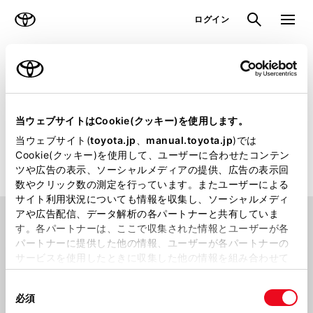
TOYOTA
検索
メニュ
ログイン
ラインアップ
オーナーサポート
トピックス
販売店検索
当ウェブサイトはCookie(クッキー)を使用します。
当ウェブサイト(
toyota.jp
、
manual.toyota.jp
)では
トヨタのクルマを取り扱っている日本全国の販売店をお探しいた
Cookie(クッキー)を使用して、ユーザーに合わせたコンテン
だけます
ツや広告の表示、ソーシャルメディアの提供、広告の表示回
数やクリック数の測定を行っています。またユーザーによる
サイト利用状況についても情報を収集し、ソーシャルメディ
アや広告配信、データ解析の各パートナーと共有していま
場所から探す
す。各パートナーは、ここで収集された情報とユーザーが各
パートナーに提供した他の情報、ユーザーが各パートナーの
サービスを使用したときに収集した他の情報を組み合わせて
使用することがあります。当ウェブサイトの使用を続行する
同
とCookie(クッキー)に同意したこととなります。
都道府県から
探す
現在地から
探す
必須
意