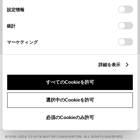
の
「すべてのCookieを許可」をクリックすることで、お客様の
選
デバイスにすべてのCookie(クッキー)が保存されることに同
設定情報
択
キーワードで探す
意したことになります。Cookie(クッキー)のオプトアウト、
設定の変更、同意を撤回したりするにあたっては、当社の
統計
「
Cookie（クッキー）情報の取り扱いについて
」をご覧くだ
検索
さい。
マーケティング
地名・駅名・店名・郵便番号から検索できます。
詳細を表示
ウェルキャブステーション
一覧
すべてのCookieを許可
GR GARAGE
一覧
選択中のCookieを許可
手話（オンライン通訳サービス）対応販売店
必須のCookieのみ許可
©1995-
2026 TOYOTA MOTOR CORPORATION. ALL RIGHTS RESERVED.