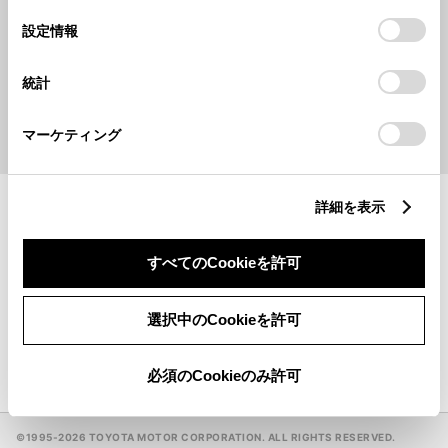
の
「すべてのCookieを許可」をクリックすることで、お客様の
選
デバイスにすべてのCookie(クッキー)が保存されることに同
設定情報
択
キーワードで探す
意したことになります。Cookie(クッキー)のオプトアウト、
設定の変更、同意を撤回したりするにあたっては、当社の
統計
「
Cookie（クッキー）情報の取り扱いについて
」をご覧くだ
検索
さい。
マーケティング
地名・駅名・店名・郵便番号から検索できます。
詳細を表示
ウェルキャブステーション
一覧
すべてのCookieを許可
GR GARAGE
一覧
選択中のCookieを許可
手話（オンライン通訳サービス）対応販売店
必須のCookieのみ許可
©1995-
2026 TOYOTA MOTOR CORPORATION. ALL RIGHTS RESERVED.