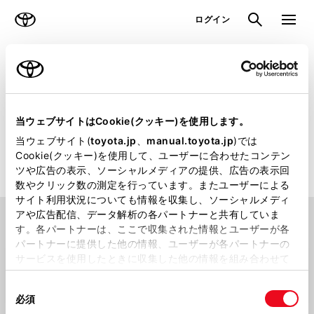
TOYOTA
検索
メニュ
ログイン
ラインアップ
オーナーサポート
トピックス
販売店検索
当ウェブサイトはCookie(クッキー)を使用します。
当ウェブサイト(
toyota.jp
、
manual.toyota.jp
)では
トヨタのクルマを取り扱っている日本全国の販売店をお探しいた
Cookie(クッキー)を使用して、ユーザーに合わせたコンテン
だけます
ツや広告の表示、ソーシャルメディアの提供、広告の表示回
数やクリック数の測定を行っています。またユーザーによる
サイト利用状況についても情報を収集し、ソーシャルメディ
アや広告配信、データ解析の各パートナーと共有していま
場所から探す
す。各パートナーは、ここで収集された情報とユーザーが各
パートナーに提供した他の情報、ユーザーが各パートナーの
サービスを使用したときに収集した他の情報を組み合わせて
使用することがあります。当ウェブサイトの使用を続行する
同
とCookie(クッキー)に同意したこととなります。
都道府県から
探す
現在地から
探す
必須
意