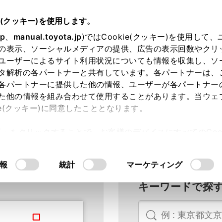
e(クッキー)を使用します。
jp
、
manual.toyota.jp
)ではCookie(クッキー)を使用して
の表示、ソーシャルメディアの提供、広告の表示回数やクリ
ユーザーによるサイト利用状況についても情報を収集し、ソ
タ解析の各パートナーと共有しています。各パートナーは、
各パートナーに提供した他の情報、ユーザーが各パートナー
た他の情報を組み合わせて使用することがあります。当ウェ
ie(クッキー)に同意したこととなります。
ている日本全国の販売店をお探しいただけます
許可」をクリックすることで、お客様のデバイスにすべてのCook
意したことになります。Cookie(クッキー)のオプトアウト
るにあたっては、当社の「
Cookie（クッキー）情報の取り
報
統計
マーケティング
キーワードで探