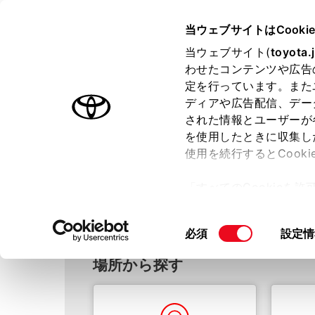
TOYOTA
当ウェブサイトはCooki
当ウェブサイト(
toyota.
わせたコンテンツや広告
ラインアップ
オーナーサポート
トピックス
定を行っています。また
ディアや広告配信、デー
ホーム
販売店検索
された情報とユーザーが
を使用したときに収集し
使用を続行するとCook
販売店検索
トヨタのクルマを取り扱っ
「すべてのCookieを
ー)が保存されることに同
更、同意を撤回したりす
同
必須
設定情
て
」をご覧ください。
意
場所から探す
の
選
択