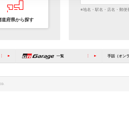
地名・駅名・店名・郵便
都道府県から
探す
ブステーション
GR GARAGE
一覧
手話（オン
ED.