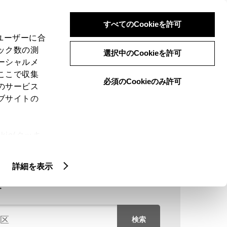
検索
メニュー
ログイン
すべてのCookieを許可
、ユーザーに合
ック数の測
選択中のCookieを許可
ーシャルメ
ここで収集
必須のCookieのみ許可
のサービス
ブサイトの
ie(クッキ
、設定の変
扱いについ
詳細を表示
す
検索